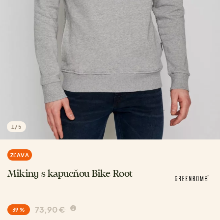
1
/
5
ZĽAVA
Mikiny s kapucňou Bike Root
73,90 €
39 %