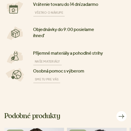
Vrátenie tovaru do 14 dní zadarmo
VŠETKO O NÁKUPE
Objednávky do 9:00 posielame
ihneď
Příjemné materiály a pohodlné strihy
NAŠE MATERIÁLY
Osobná pomoc s výberom
SME TU PRE VÁS
Podobné produkty