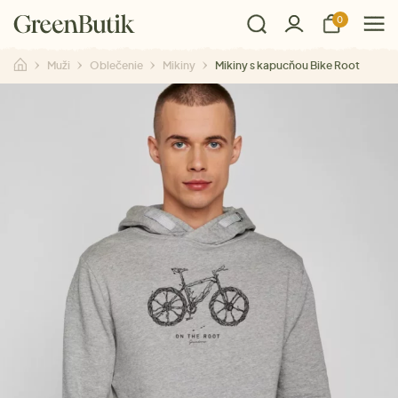
0
Muži
Oblečenie
Mikiny
Mikiny s kapucňou Bike Root