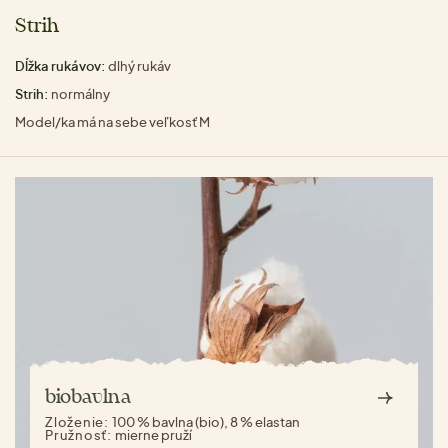
Strih
Dĺžka rukávov:
dlhý rukáv
Strih:
normálny
Model/ka má na sebe veľkosť M
biobavlna
Zloženie:
100 % bavlna (bio), 8 % elastan
Pružnosť:
mierne pruží