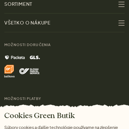
O nás
SORTIMENT
Udržateľnosť
Zľavy
VŠETKO O NÁKUPE
Materiály
Ženy
Sprievodca veľkosťami
Kontakt
MOŽNOSTI DORUČENIA
Muži
Vrátenie tovaru zdarma
Značky
Domov
Doprava a platba
Pre médiá
Darčeky
Výhody nákupu u nás
Láskavý magazín
MOŽNOSTI PLATBY
Cookies Green Butik
Súbory cookies a ďalšie technológie používame na zlepšenie