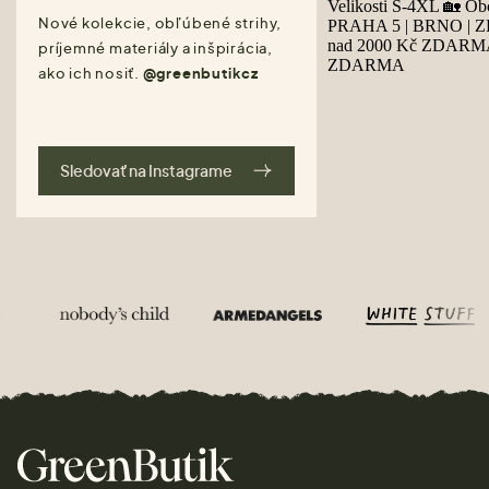
Nové kolekcie, obľúbené strihy,
príjemné materiály a inšpirácia,
ako ich nosiť.
@greenbutikcz
Sledovať na Instagrame