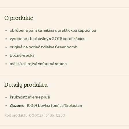
O produkte
obľúbená pánska mikina s praktickou kapucňou
vyrobené z bio bavlny s GOTS certifikáciou
originálna potlač z dielne Greenbomb
bočné vrecká
mäkká a hrejivá vnútorná strana
Detaily produktu
Pružnosť:
mierne pruží
Zloženie:
100 % bavlna (bio), 8 % elastan
Kód produktu: 000027_3436_C250