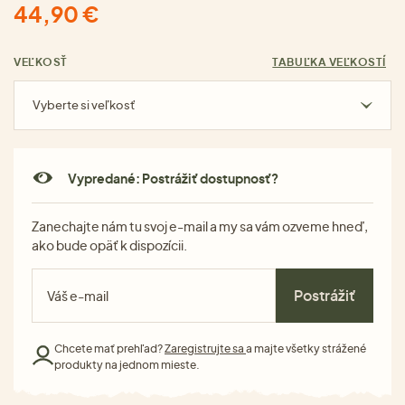
44,90 €
VEĽKOSŤ
TABUĽKA VEĽKOSTÍ
Vyberte si veľkosť
Vypredané: Postrážiť dostupnosť?
Zanechajte nám tu svoj e-mail a my sa vám ozveme hneď,
ako bude opäť k dispozícii.
Postrážiť
Chcete mať prehľad?
Zaregistrujte sa
a majte všetky strážené
produkty na jednom mieste.