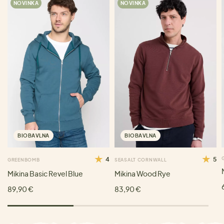
NOVINKA
NOVINKA
BIOBAVLNA
BIOBAVLNA
4
5
GREENBOMB
SEASALT CORNWALL
Mikina Basic Revel Blue
Mikina Wood Rye
89,90 €
83,90 €