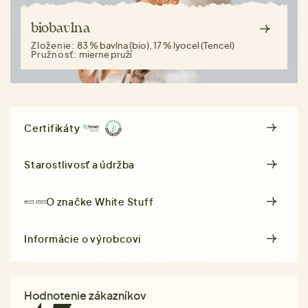
biobavlna
Zloženie:
83 % bavlna (bio), 17 % lyocel (Tencel)
Pružnosť:
mierne pruží
Certifikáty
Starostlivosť a údržba
O značke
White Stuff
Informácie o výrobcovi
Hodnotenie zákazníkov