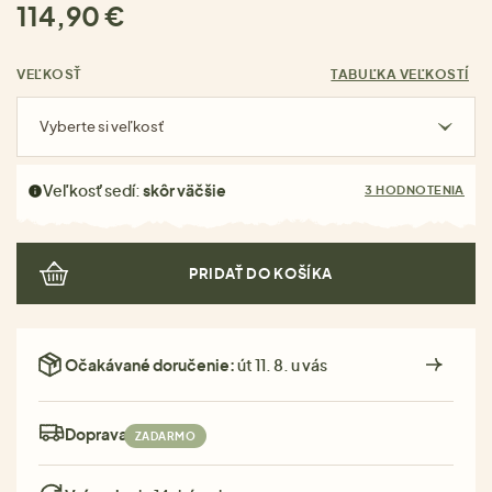
114,90 €
VEĽKOSŤ
TABUĽKA VEĽKOSTÍ
Vyberte si veľkosť
Veľkosť sedí:
skôr väčšie
3 HODNOTENIA
PRIDAŤ DO KOŠÍKA
Očakávané doručenie:
út 11. 8. u vás
Doprava:
ZADARMO