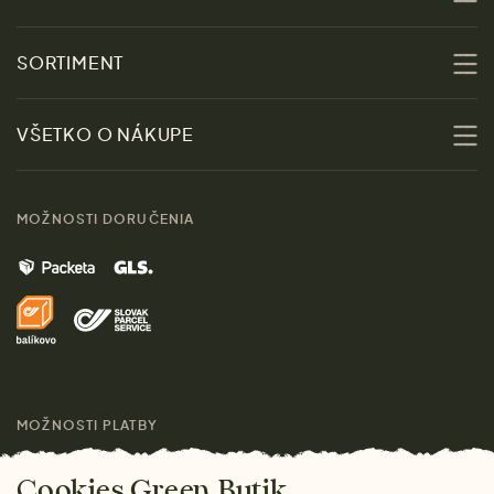
O nás
SORTIMENT
Udržateľnosť
Zľavy
VŠETKO O NÁKUPE
Materiály
Ženy
Sprievodca veľkosťami
Kontakt
MOŽNOSTI DORUČENIA
Muži
Vrátenie tovaru zdarma
Značky
Domov
Doprava a platba
Pre médiá
Darčeky
Výhody nákupu u nás
Láskavý magazín
MOŽNOSTI PLATBY
Cookies Green Butik