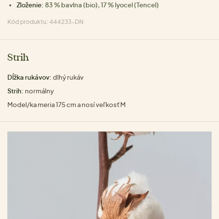
Zloženie:
83 % bavlna (bio), 17 % lyocel (Tencel)
Kód produktu: 444233-DN
Strih
Dĺžka rukávov:
dlhý rukáv
Strih:
normálny
Model/ka meria 175 cm a nosí veľkosť M