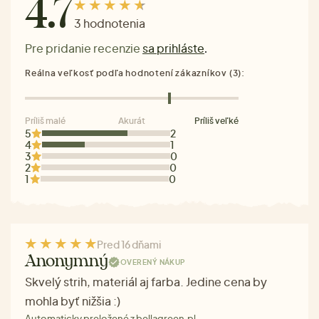
4.7
3 hodnotenia
Pre pridanie recenzie
sa prihláste
.
Reálna veľkosť podľa hodnotení zákazníkov (3):
Príliš malé
Akurát
Príliš veľké
5
2
4
1
3
0
2
0
1
0
Pred 16 dňami
Anonymný
OVERENÝ NÁKUP
Skvelý strih, materiál aj farba. Jedine cena by
mohla byť nižšia :)
Automaticky preložené z bellagreen.pl