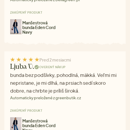
ZAKÚPENÝ PRODUKT
Manšestrová
bunda Eden Cord
Navy
Pred 2 mesiacmi
Ljuba V.
OVERENÝ NÁKUP
bunda bez podšívky, pohodlná, mäkká. Veľmi mi
nepristane, je mi dlhá, na prsiach sedí skoro
dobre, na chrbte je príliš široká.
Automaticky preložené z greenbutik.cz
ZAKÚPENÝ PRODUKT
Manšestrová
bunda Eden Cord