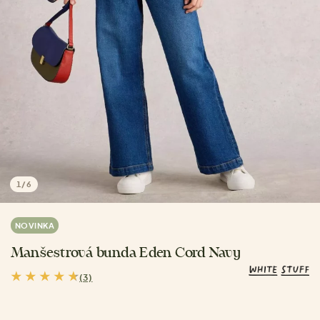
1
/
6
NOVINKA
Manšestrová bunda Eden Cord Navy
(3)