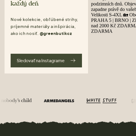
každý deň
Nové kolekcie, obľúbené strihy,
príjemné materiály a inšpirácia,
ako ich nosiť.
@greenbutikcz
Sledovať na Instagrame