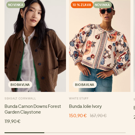
NOVINKA
10 % ZĽAVA
NOVINKA
BIOBAVLNA
BIOBAVLNA
SEASALT CORNWALL
WHITE STUFF
Bunda Carnon Downs Forest
Bunda Jolie Ivory
Garden Claystone
150,90 €
167,90 €
119,90 €