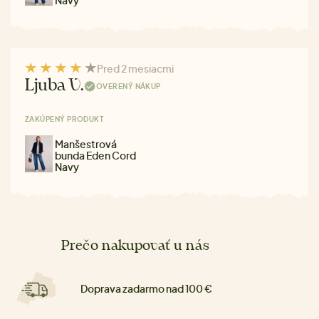
Navy
Pred 2 mesiacmi
Ljuba V.
OVERENÝ NÁKUP
ZAKÚPENÝ PRODUKT
Manšestrová
bunda Eden Cord
Navy
Prečo nakupovať u nás
Doprava zadarmo nad 100 €