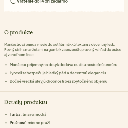
Vrátenie
do 14 dní zadarmo
O produkte
Manšestrová bunda vnesie do outfitu mäkkú textúru a decentný lesk.
Rovný strih s manžetami na gombík zabezpečí upravený vzhľad do práce
aj vo voľnom čase.
Manšestr príjemný na dotyk dodáva outfitu nositeľnú textúru
Lyocell zabezpečuje hladký pád a decentnú eleganciu
Bočné vrecká ukryjú drobnosti bez zbytočného objemu
Detaily produktu
Farba:
tmavo modrá
Pružnosť:
mierne pruží