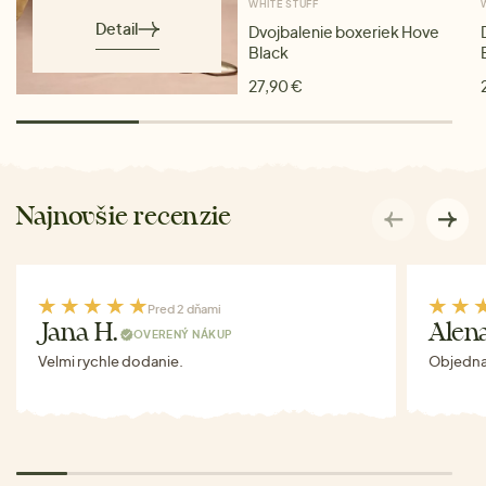
WHITE STUFF
Detail
Dvojbalenie boxeriek Hove
Black
27,90 €
Najnovšie recenzie
Pred 2 dňami
Jana H.
Alen
OVERENÝ NÁKUP
Velmi rychle dodanie.
Objednav