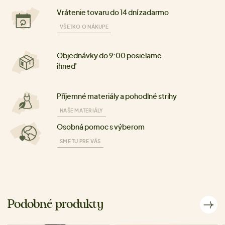
Vrátenie tovaru do 14 dní zadarmo
VŠETKO O NÁKUPE
Objednávky do 9:00 posielame
ihneď
Příjemné materiály a pohodlné strihy
NAŠE MATERIÁLY
Osobná pomoc s výberom
SME TU PRE VÁS
Podobné produkty