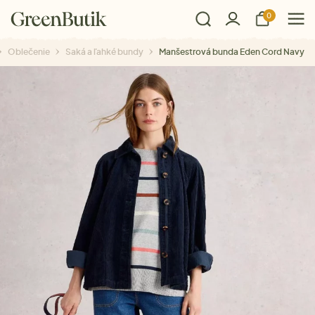
0
Oblečenie
Saká a ľahké bundy
Manšestrová bunda Eden Cord Navy