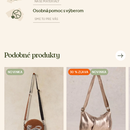
NAŠE MATERIÁLY
Osobná pomoc s výberom
SME TU PRE VÁS
Podobné produkty
NOVINKA
30 % ZĽAVA
NOVINKA