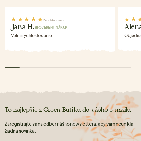
Pred 4 dňami
Jana H.
Alen
OVERENÝ NÁKUP
Velmi rychle dodanie.
Objednav
To najlepšie z Green Butiku do vášho e-mailu
Zaregistrujte sa na odber nášho newslettera, aby vám neunikla
žiadna novinka.