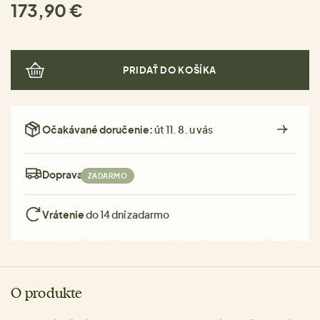
173,90 €
PRIDAŤ DO KOŠÍKA
Očakávané doručenie:
út 11. 8. u vás
Doprava:
ZADARMO
Vrátenie
do 14 dní zadarmo
O produkte