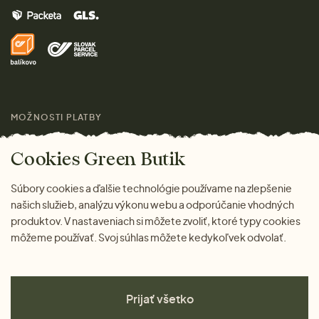
Vrátenie tovaru zdarma
Značky
Domov
Doprava a platba
Pre médiá
Darčeky
Výhody nákupu u nás
Láskavý magazín
MOŽNOSTI PLATBY
Cookies Green Butik
Súbory cookies a ďalšie technológie používame na zlepšenie
našich služieb, analýzu výkonu webu a odporúčanie vhodných
produktov. V nastaveniach si môžete zvoliť, ktoré typy cookies
môžeme používať. Svoj súhlas môžete kedykoľvek odvolať.
Prijať všetko