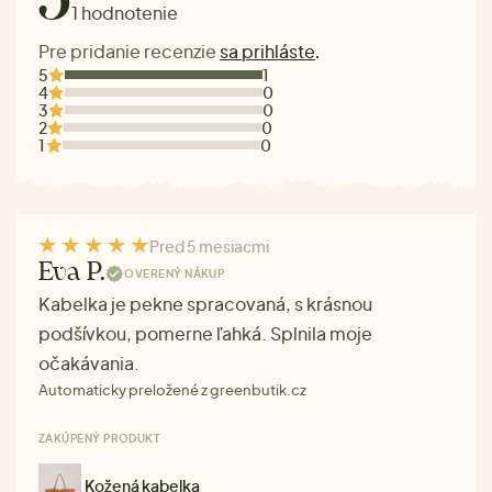
5
1 hodnotenie
Pre pridanie recenzie
sa prihláste
.
5
1
4
0
3
0
2
0
1
0
Pred 5 mesiacmi
Eva P.
OVERENÝ NÁKUP
Kabelka je pekne spracovaná, s krásnou
podšívkou, pomerne ľahká. Splnila moje
očakávania.
Automaticky preložené z greenbutik.cz
ZAKÚPENÝ PRODUKT
Kožená kabelka