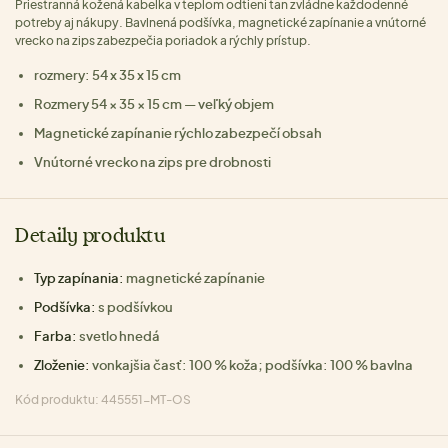
Priestranná kožená kabelka v teplom odtieni tan zvládne každodenné
potreby aj nákupy. Bavlnená podšívka, magnetické zapínanie a vnútorné
vrecko na zips zabezpečia poriadok a rýchly prístup.
rozmery: 54 x 35 x 15 cm
Rozmery 54 × 35 × 15 cm — veľký objem
Magnetické zapínanie rýchlo zabezpečí obsah
Vnútorné vrecko na zips pre drobnosti
Detaily produktu
Typ zapínania:
magnetické zapínanie
Podšívka:
s podšívkou
Farba:
svetlo hnedá
Zloženie:
vonkajšia časť: 100 % koža; podšívka: 100 % bavlna
Kód produktu: 445551-MT-OS