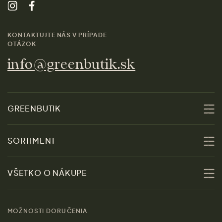
KONTAKTUJTE NÁS V PRÍPADE
OTÁZOK
info@greenbutik.sk
GREENBUTIK
O nás
SORTIMENT
Udržateľnosť
Zľavy
VŠETKO O NÁKUPE
Materiály
Ženy
Sprievodca veľkosťami
Kontakt
MOŽNOSTI DORUČENIA
Muži