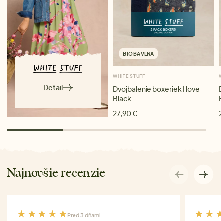
BIOBAVLNA
WHITE STUFF
Detail
Dvojbalenie boxeriek Hove
Black
27,90 €
Najnovšie recenzie
Pred 3 dňami