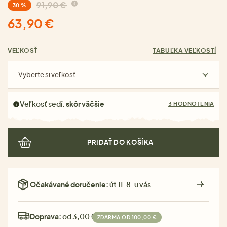
91,90 €
30 %
63,90 €
VEĽKOSŤ
TABUĽKA VEĽKOSTÍ
Vyberte si veľkosť
Veľkosť sedí:
skôr väčšie
3 HODNOTENIA
PRIDAŤ DO KOŠÍKA
Očakávané doručenie:
út 11. 8. u vás
Doprava:
od 3,00 €
ZDARMA OD 100,00 €