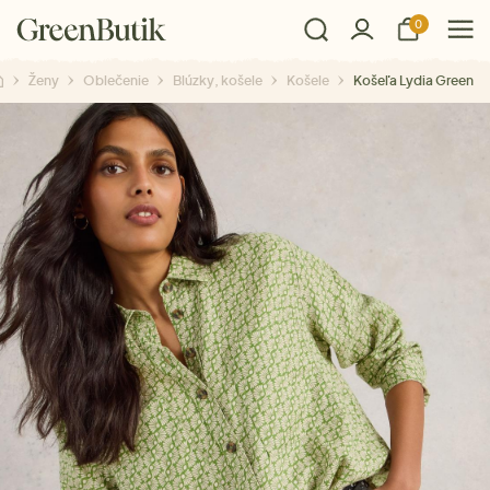
0
Ženy
Oblečenie
Blúzky, košele
Košele
Košeľa Lydia Green