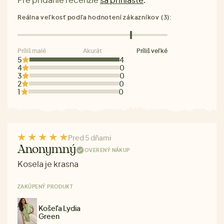
.
Reálna veľkosť podľa hodnotení zákazníkov (3):
Príliš malé
Akurát
Príliš veľké
5
4
4
0
3
0
2
0
1
0
Pred 5 dňami
Anonymný
OVERENÝ NÁKUP
Kosela je krasna
ZAKÚPENÝ PRODUKT
Košeľa Lydia
Green