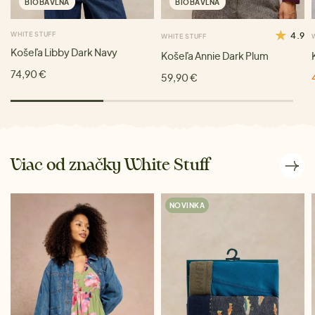
BIOBAVLNA
BIOBAVLNA
WHITE STUFF
4.9
WHITE STUFF
Košeľa Libby Dark Navy
Košeľa Annie Dark Plum
74,90 €
59,90 €
Viac od značky White Stuff
NOVINKA