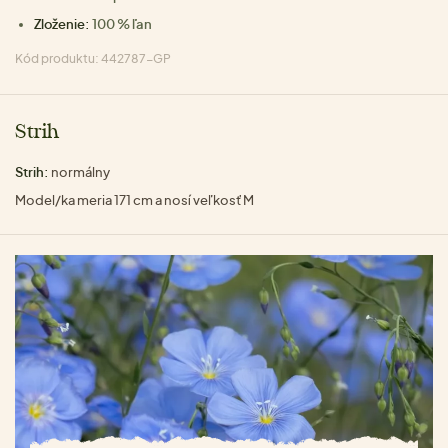
Zloženie:
100 % ľan
Kód produktu: 442787-GP
Strih
Strih:
normálny
Model/ka meria 171 cm a nosí veľkosť M