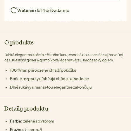
Vrátenie
do 14 dní zadarmo
O produkte
Ľahká elegantná košeľa z čistého ľanu, vhodná do kancelárie aj na voľný
čas. Klasický golier a gombíková léga vytvárajú nadčasový dojem.
100 % ľan prirodzene chladí pokožku
Bočné rozparky uľahčujú chôdzu aj sedenie
Dlhé rukávy s manžetou elegantne zakončujú
Detaily produktu
Farba:
zelená so vzorom
Pružnosť:
nepruží