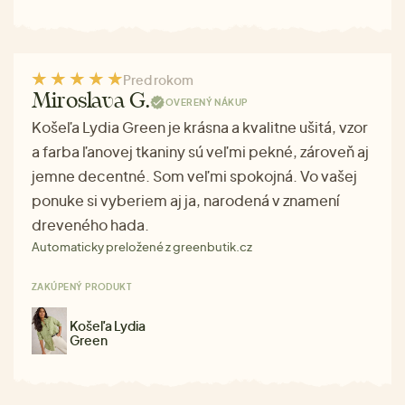
Pred rokom
Miroslava G.
OVERENÝ NÁKUP
Košeľa Lydia Green je krásna a kvalitne ušitá, vzor
a farba ľanovej tkaniny sú veľmi pekné, zároveň aj
jemne decentné. Som veľmi spokojná. Vo vašej
ponuke si vyberiem aj ja, narodená v znamení
dreveného hada.
Automaticky preložené z greenbutik.cz
ZAKÚPENÝ PRODUKT
Košeľa Lydia
Green