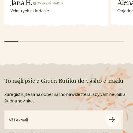
Jana H.
Alen
OVERENÝ NÁKUP
Velmi rychle dodanie.
Objednav
To najlepšie z Green Butiku do vášho e-mailu
Zaregistrujte sa na odber nášho newslettera, aby vám neunikla
žiadna novinka.
Váš e-mail