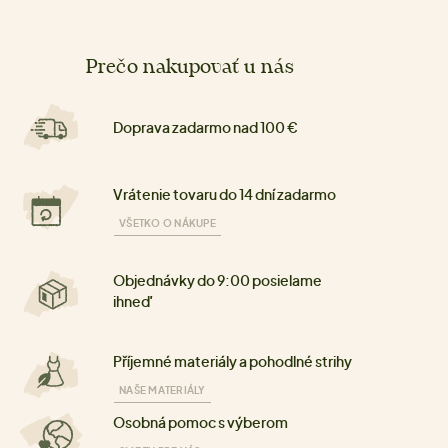
Prečo nakupovať u nás
Doprava zadarmo nad 100 €
Vrátenie tovaru do 14 dní zadarmo
VŠETKO O NÁKUPE
Objednávky do 9:00 posielame
ihneď
Příjemné materiály a pohodlné strihy
NAŠE MATERIÁLY
Osobná pomoc s výberom