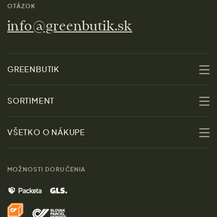
OTÁZOK
info@greenbutik.sk
GREENBUTIK
O nás
SORTIMENT
Udržateľnosť
Zľavy
VŠETKO O NÁKUPE
Materiály
Ženy
Sprievodca veľkosťami
Kontakt
MOŽNOSTI DORUČENIA
Muži
Vrátenie tovaru zdarma
Značky
Domov
Doprava a platba
Pre médiá