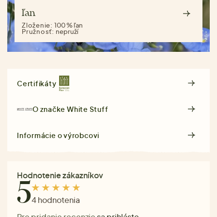
ľan
Zloženie:
100 % ľan
Pružnosť:
nepruží
Certifikáty
O značke
White Stuff
Informácie o výrobcovi
Hodnotenie zákazníkov
5
4 hodnotenia
Pre pridanie recenzie
sa prihláste