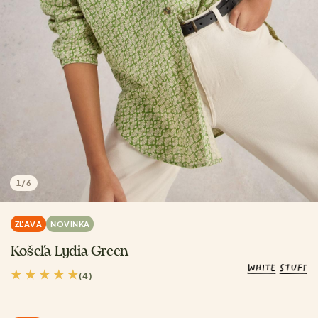
1
/
6
ZĽAVA
NOVINKA
Košeľa Lydia Green
(4)