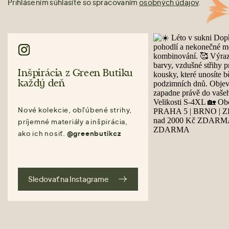
Prihlásením súhlasíte so spracovaním
osobných údajov
.
Inšpirácia z Green Butiku
každý deň
Nové kolekcie, obľúbené strihy,
príjemné materiály a inšpirácia,
ako ich nosiť.
@greenbutikcz
Sledovať na Instagrame