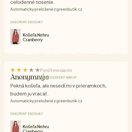
celodenné nosenie.
Automaticky preložené z greenbutik.cz
ZAKÚPENÝ PRODUKT
Košeľa Nehru
Cranberry
Pred 9 mesiacmi
Anonymný
OVERENÝ NÁKUP
Pekná košeľa, ale nesedí mi v prieramkoch,
budem ju vracať.
Automaticky preložené z greenbutik.cz
ZAKÚPENÝ PRODUKT
Košeľa Nehru
Cranberry