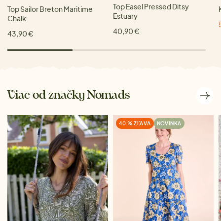
Top Easel Pressed Ditsy
Top Sailor Breton Maritime
Estuary
Chalk
40,90 €
43,90 €
Viac od značky Nomads
40 % ZĽAVA
NOVINKA