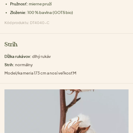
Pružnosť:
mierne pruží
Zloženie:
100 % bavlna (GOTS bio)
Kód produktu: DT4040-C
Strih
Dĺžka rukávov:
dlhý rukáv
Strih:
normálny
Model/ka meria 173 cm a nosí veľkosť M