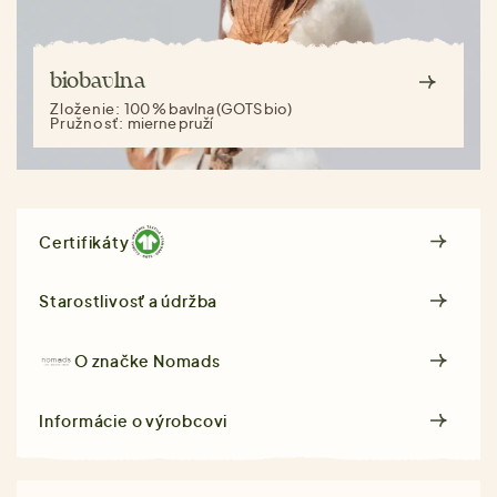
biobavlna
Zloženie:
100 % bavlna (GOTS bio)
Pružnosť:
mierne pruží
Certifikáty
Starostlivosť a údržba
O značke
Nomads
Informácie o výrobcovi