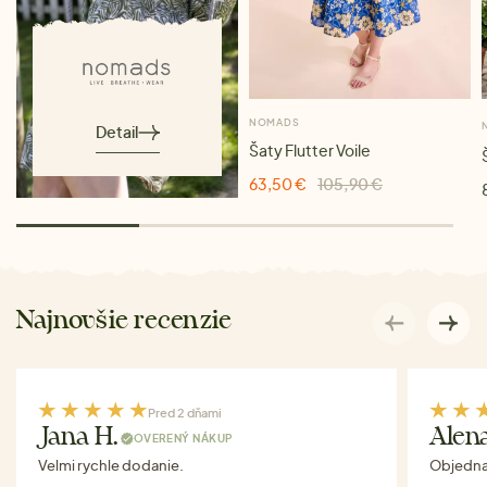
NOMADS
Detail
Šaty Flutter Voile
63,50 €
105,90 €
Najnovšie recenzie
Pred 2 dňami
Jana H.
Alen
OVERENÝ NÁKUP
Velmi rychle dodanie.
Objednav