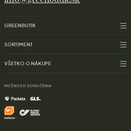
GREENBUTIK
O nás
SORTIMENT
Udržateľnosť
Zľavy
VŠETKO O NÁKUPE
Materiály
Ženy
Sprievodca veľkosťami
Kontakt
MOŽNOSTI DORUČENIA
Muži
Vrátenie tovaru zdarma
Značky
Domov
Doprava a platba
Pre médiá
Darčeky
Výhody nákupu u nás
Láskavý magazín