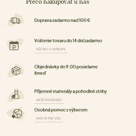
Prečo nakupovať u nás
Doprava zadarmo nad 100 €
Vrátenie tovaru do 14 dní zadarmo
VŠETKO O NÁKUPE
Objednávky do 9:00 posielame
ihneď
Příjemné materiály a pohodlné strihy
NAŠE MATERIÁLY
Osobná pomoc s výberom
SME TU PRE VÁS