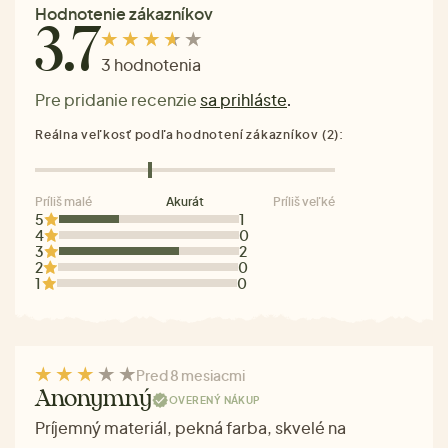
Hodnotenie zákazníkov
3.7
3 hodnotenia
Pre pridanie recenzie
sa prihláste
.
Reálna veľkosť podľa hodnotení zákazníkov (2):
Príliš malé
Akurát
Príliš veľké
5
1
4
0
3
2
2
0
1
0
Pred 8 mesiacmi
Anonymný
OVERENÝ NÁKUP
Príjemný materiál, pekná farba, skvelé na