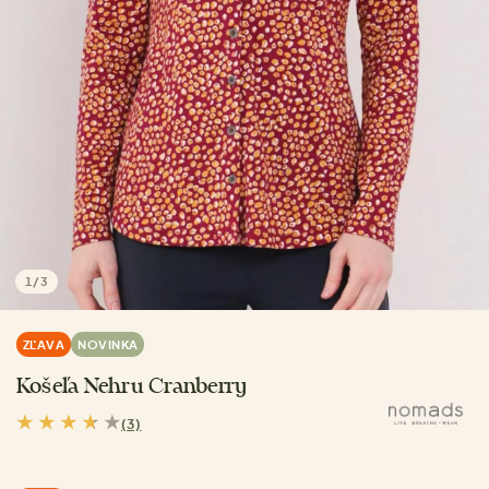
1
/
3
ZĽAVA
NOVINKA
Košeľa Nehru Cranberry
(3)