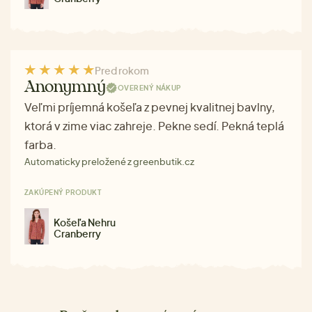
Pred rokom
Anonymný
OVERENÝ NÁKUP
Veľmi príjemná košeľa z pevnej kvalitnej bavlny,
ktorá v zime viac zahreje. Pekne sedí. Pekná teplá
farba.
Automaticky preložené z greenbutik.cz
ZAKÚPENÝ PRODUKT
Košeľa Nehru
Cranberry