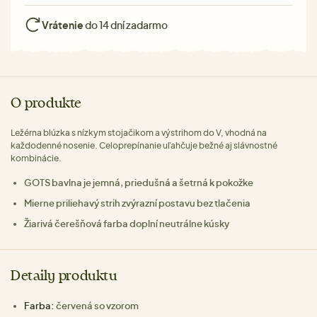
Vrátenie
do 14 dní zadarmo
O produkte
Ležérna blúzka s nízkym stojačikom a výstrihom do V, vhodná na
každodenné nosenie. Celoprepínanie uľahčuje bežné aj slávnostné
kombinácie.
GOTS bavlna je jemná, priedušná a šetrná k pokožke
Mierne priliehavý strih zvýrazní postavu bez tlačenia
Žiarivá čerešňová farba doplní neutrálne kúsky
Detaily produktu
Farba:
červená so vzorom