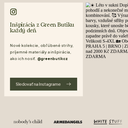
Inšpirácia z Green Butiku
každý deň
Nové kolekcie, obľúbené strihy,
príjemné materiály a inšpirácia,
ako ich nosiť.
@greenbutikcz
Sledovať na Instagrame