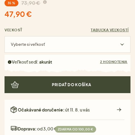
73,90 €
35 %
47,90 €
VEĽKOSŤ
TABUĽKA VEĽKOSTÍ
Vyberte si veľkosť
Veľkosť sedí:
akurát
2 HODNOTENIA
PRIDAŤ DO KOŠÍKA
Očakávané doručenie:
út 11. 8. u vás
Doprava:
od 3,00 €
ZDARMA OD 100,00 €