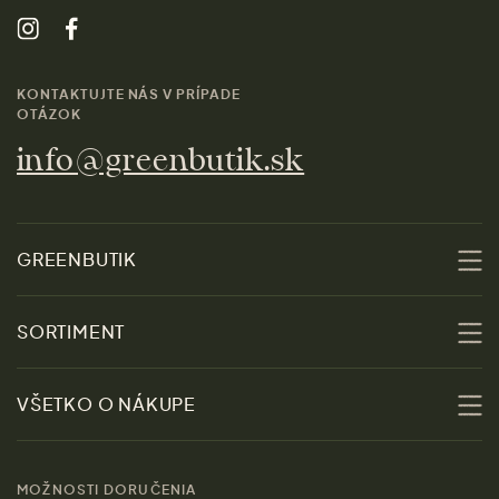
KONTAKTUJTE NÁS V PRÍPADE
OTÁZOK
info@greenbutik.sk
GREENBUTIK
O nás
SORTIMENT
Udržateľnosť
Zľavy
VŠETKO O NÁKUPE
Materiály
Ženy
Sprievodca veľkosťami
Kontakt
MOŽNOSTI DORUČENIA