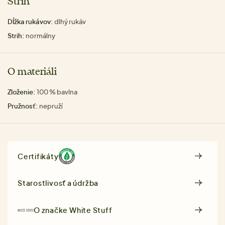
Strih
Dĺžka rukávov:
dlhý rukáv
Strih:
normálny
O materiáli
Zloženie:
100 % bavlna
Pružnosť:
nepruží
Certifikáty
Starostlivosť a údržba
O značke
White Stuff