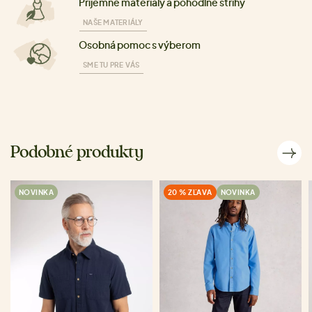
Příjemné materiály a pohodlné strihy
NAŠE MATERIÁLY
Osobná pomoc s výberom
SME TU PRE VÁS
Podobné produkty
NOVINKA
20 % ZĽAVA
NOVINKA