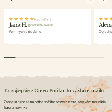
Pred 4 dňami
Jana H.
Alen
OVERENÝ NÁKUP
Velmi rychle dodanie.
Objednav
To najlepšie z Green Butiku do vášho e-mailu
Zaregistrujte sa na odber nášho newslettera, aby vám neunikla
žiadna novinka.