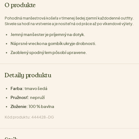
O produkte
Pohodlná manšestrová košeľa v tlmenej šedej zjemní každodenné outfity.
Skvele sa hodí na vrstvenie a je nositeľná od práce až po víkendové výlety.
Jemný manšester je príjemný na dotyk.
Náprsné vrecko na gombík ukryje drobnosti.
Zaoblený spodný lem pôsobí upravene.
Detaily produktu
Farba:
tmavo šedá
Pružnosť:
nepruží
Zloženie:
100 % bavlna
Kód produktu: 444428-DG