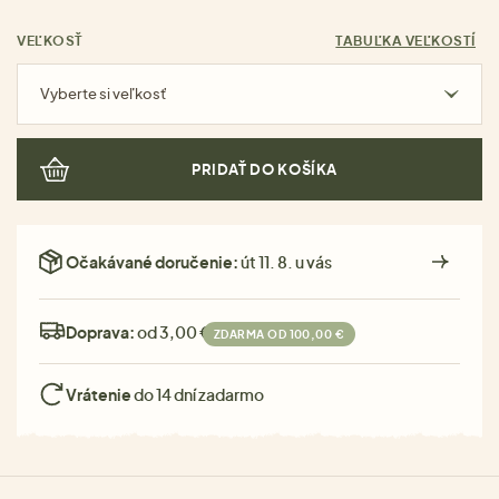
VEĽKOSŤ
TABUĽKA VEĽKOSTÍ
Vyberte si veľkosť
PRIDAŤ DO KOŠÍKA
Očakávané doručenie:
út 11. 8. u vás
Doprava:
od 3,00 €
ZDARMA OD 100,00 €
Vrátenie
do 14 dní zadarmo