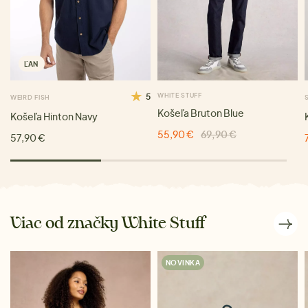
ĽAN
5
WHITE STUFF
WEIRD FISH
Košeľa Bruton Blue
Košeľa Hinton Navy
55,90 €
69,90 €
57,90 €
Viac od značky White Stuff
NOVINKA