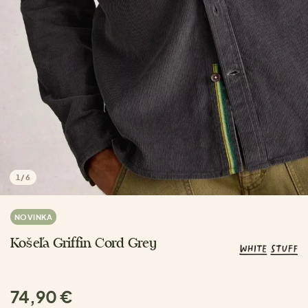
1
/
6
NOVINKA
Košeľa Griffin Cord Grey
74,90 €