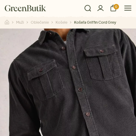
0
Muži
Oblečenie
Košele
Košeľa Griffin Cord Grey