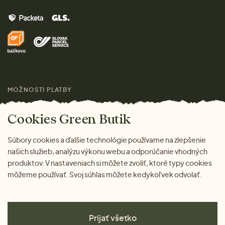
Muži
Vrátenie tovaru zdarma
Značky
Domov
Doprava a platba
Pre médiá
Darčeky
Výhody nákupu u nás
Láskavý magazín
MOŽNOSTI PLATBY
Cookies Green Butik
Súbory cookies a ďalšie technológie používame na zlepšenie
našich služieb, analýzu výkonu webu a odporúčanie vhodných
produktov. V nastaveniach si môžete zvoliť, ktoré typy cookies
môžeme používať. Svoj súhlas môžete kedykoľvek odvolať.
Prijať všetko