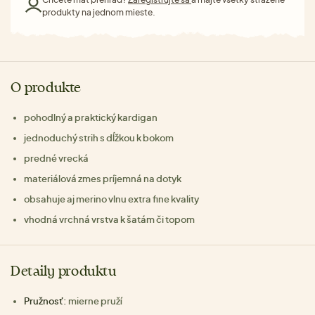
produkty na jednom mieste.
O produkte
pohodlný a praktický kardigan
jednoduchý strih s dĺžkou k bokom
predné vrecká
materiálová zmes príjemná na dotyk
obsahuje aj merino vlnu extra fine kvality
vhodná vrchná vrstva k šatám či topom
Detaily produktu
Pružnosť:
mierne pruží