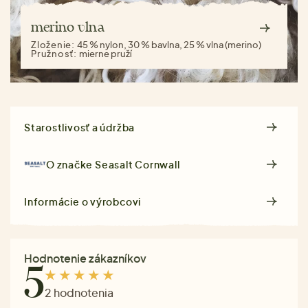
merino vlna
Zloženie:
45 % nylon, 30 % bavlna, 25 % vlna (merino)
Pružnosť:
mierne pruží
Starostlivosť a údržba
O značke
Seasalt Cornwall
Informácie o výrobcovi
Hodnotenie zákazníkov
5
2 hodnotenia