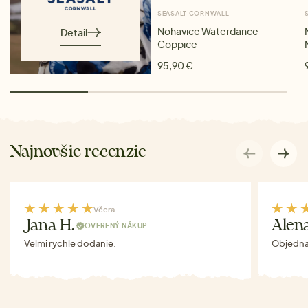
SEASALT CORNWALL
Nohavice Waterdance
Detail
Coppice
95,90 €
Najnovšie recenzie
Včera
Jana H.
Alen
OVERENÝ NÁKUP
Velmi rychle dodanie.
Objednav