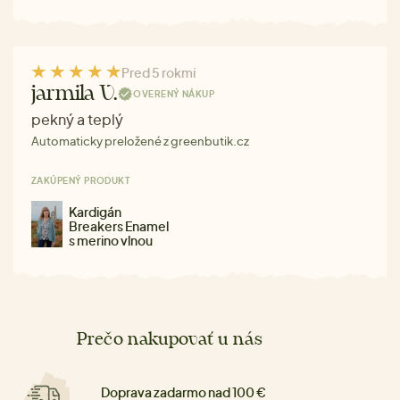
Pred 5 rokmi
jarmila V.
OVERENÝ NÁKUP
pekný a teplý
Automaticky preložené z greenbutik.cz
ZAKÚPENÝ PRODUKT
Kardigán
Breakers Enamel
s merino vlnou
Prečo nakupovať u nás
Doprava zadarmo nad 100 €