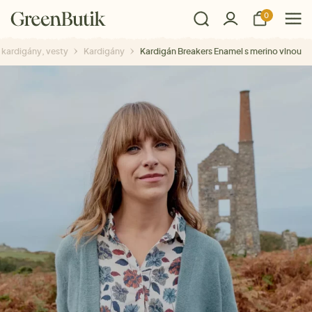
0
 kardigány, vesty
Kardigány
Kardigán Breakers Enamel s merino vlnou