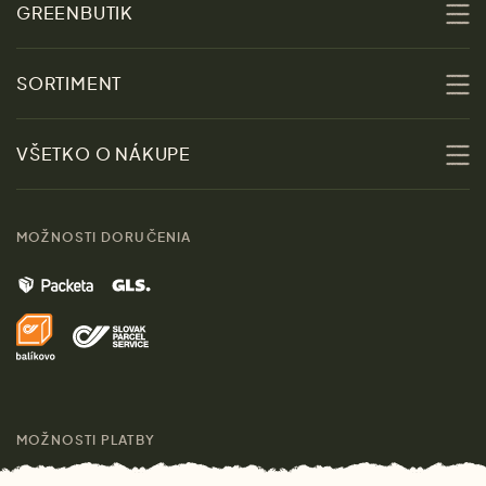
GREENBUTIK
O nás
SORTIMENT
Udržateľnosť
Zľavy
VŠETKO O NÁKUPE
Materiály
Ženy
Sprievodca veľkosťami
Kontakt
MOŽNOSTI DORUČENIA
Muži
Vrátenie tovaru zdarma
Značky
Domov
Doprava a platba
Pre médiá
Darčeky
Výhody nákupu u nás
Láskavý magazín
MOŽNOSTI PLATBY