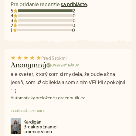
Pre pridanie recenzie
sa prihláste
.
5
2
4
0
3
0
2
0
1
0
Pred 5 rokmi
Anonymný
OVERENÝ NÁKUP
ale sveter, ktorý som si myslela, že bude až na
jeseň, som už obliekla a som s ním VEĽMI spokojná
:-)
Automaticky preložené z greenbutik.cz
ZAKÚPENÝ PRODUKT
Kardigán
Breakers Enamel
s merino vlnou