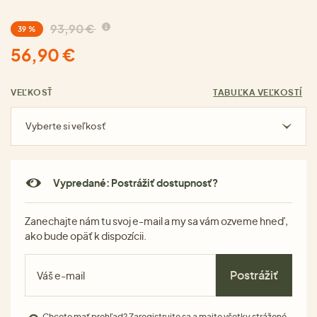
93,90 €
39 %
56,90 €
VEĽKOSŤ
TABUĽKA VEĽKOSTÍ
Vyberte si veľkosť
Vypredané: Postrážiť dostupnosť?
Zanechajte nám tu svoj e-mail a my sa vám ozveme hneď,
ako bude opäť k dispozícii.
Postrážiť
Chcete mať prehľad?
Zaregistrujte sa
a majte všetky strážené