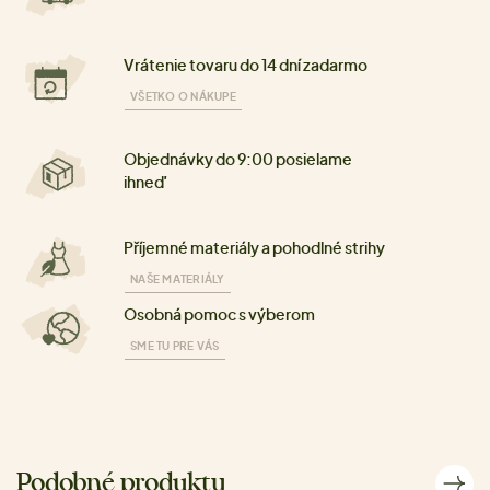
Vrátenie tovaru do 14 dní zadarmo
VŠETKO O NÁKUPE
Objednávky do 9:00 posielame
ihneď
Příjemné materiály a pohodlné strihy
NAŠE MATERIÁLY
Osobná pomoc s výberom
SME TU PRE VÁS
Podobné produkty