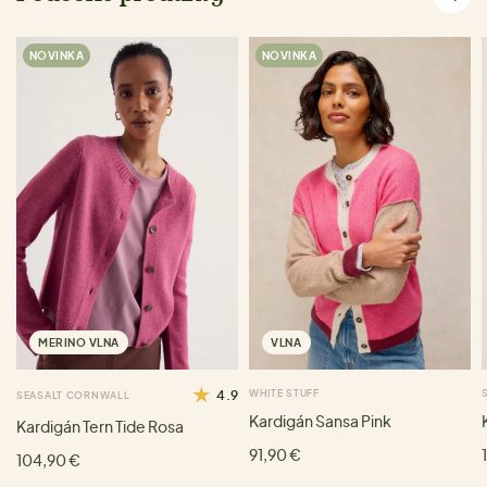
NOVINKA
NOVINKA
MERINO VLNA
VLNA
4.9
WHITE STUFF
SEASALT CORNWALL
Kardigán Sansa Pink
Kardigán Tern Tide Rosa
91,90 €
104,90 €