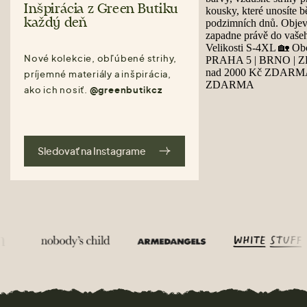
Inšpirácia z Green Butiku
každý deň
Nové kolekcie, obľúbené strihy,
príjemné materiály a inšpirácia,
ako ich nosiť.
@greenbutikcz
Sledovať na Instagrame