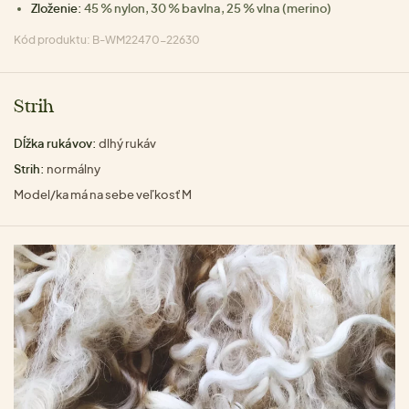
Zloženie:
45 % nylon, 30 % bavlna, 25 % vlna (merino)
Kód produktu: B-WM22470-22630
Strih
Dĺžka rukávov:
dlhý rukáv
Strih:
normálny
Model/ka má na sebe veľkosť M