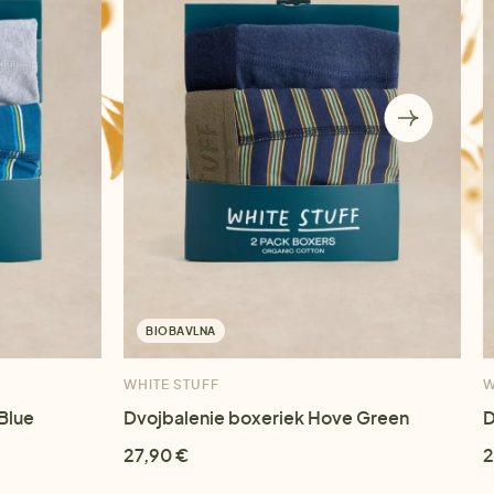
BIOBAVLNA
WHITE STUFF
W
Blue
Dvojbalenie boxeriek Hove Green
D
27,90 €
2