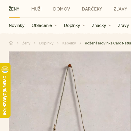
ŽENY
MUŽI
DOMOV
DARČEKY
ZĽAVY
Novinky
Novinky
Kategórie
Pre ženy
Zľavy ženy
Oblečenie
Oblečenie
Pre mužov
Značky
Zľavy muži
Doplnky
Značky
Zľavy
Darčeky pre deti
Zľavy
Značky
Pre všetký
Zľavy
Ženy
Doplnky
Kabelky
Kožená ľadvinka Caro Natur