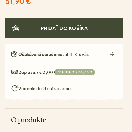
51,90 €
PRIDAŤ DO KOŠÍKA
Očakávané doručenie:
út 11. 8. u vás
Doprava:
od 3,00 €
ZDARMA OD 100,00 €
Vrátenie
do 14 dní zadarmo
O produkte