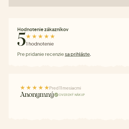
Hodnotenie zákazníkov
5
1 hodnotenie
Pre pridanie recenzie
sa prihláste
.
Pred 11 mesiacmi
Anonymný
OVERENÝ NÁKUP