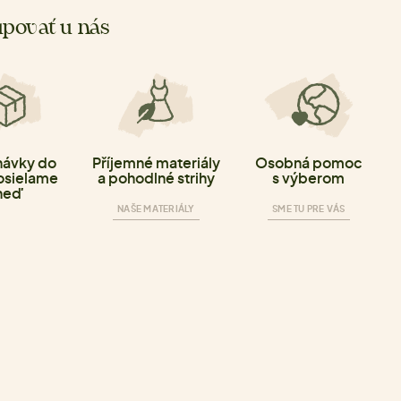
povať u nás
ávky do
Příjemné materiály
Osobná pomoc
osielame
a pohodlné strihy
s výberom
neď
NAŠE MATERIÁLY
SME TU PRE VÁS