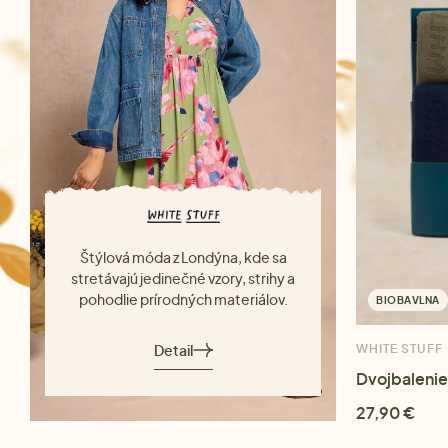
Štýlová móda z Londýna, kde sa
stretávajú jedinečné vzory, strihy a
pohodlie prírodných materiálov.
BIOBAVLNA
Detail
WHITE STUFF
Dvojbalenie
27,90 €