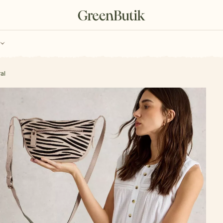
ch
Poukazy
al