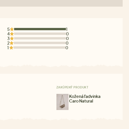
5
1
4
0
3
0
2
0
1
0
ZAKÚPENÝ PRODUKT
Kožená ľadvinka
Caro Natural