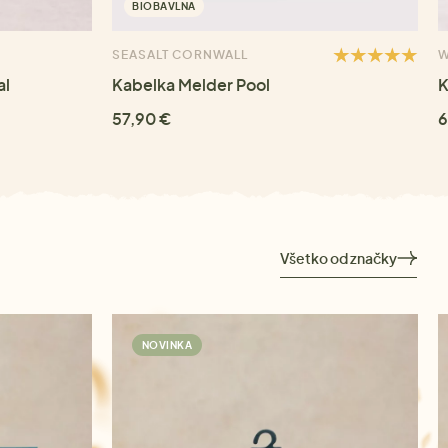
BIOBAVLNA
SEASALT CORNWALL
W
al
Kabelka Melder Pool
K
57,90 €
6
Všetko od značky
NOVINKA