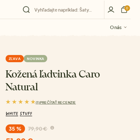
0
O nás
O nás
O nás
O nás
O nás
ZĽAVA
NOVINKA
Kožená ľadvinka Caro
Natural
(1)
PREČÍTAŤ RECENZIE
35 %
79,90 €