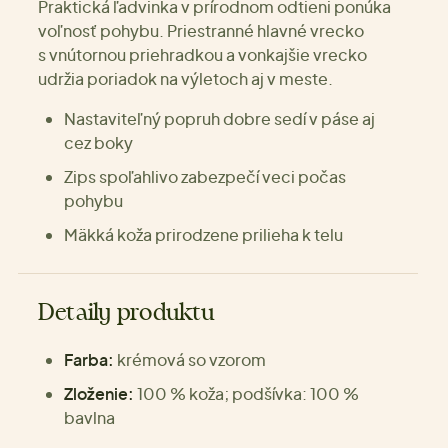
Praktická ľadvinka v prírodnom odtieni ponúka
voľnosť pohybu. Priestranné hlavné vrecko
s vnútornou priehradkou a vonkajšie vrecko
udržia poriadok na výletoch aj v meste.
Nastaviteľný popruh dobre sedí v páse aj
cez boky
Zips spoľahlivo zabezpečí veci počas
pohybu
Mäkká koža prirodzene prilieha k telu
Detaily produktu
Farba:
krémová so vzorom
Zloženie:
100 % koža; podšívka: 100 %
bavlna