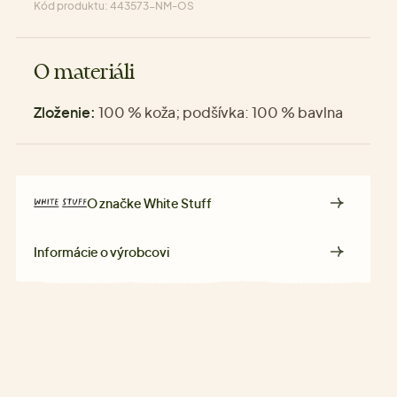
Kód produktu: 443573-NM-OS
O materiáli
Zloženie:
100 % koža; podšívka: 100 % bavlna
O značke
White Stuff
Informácie o výrobcovi