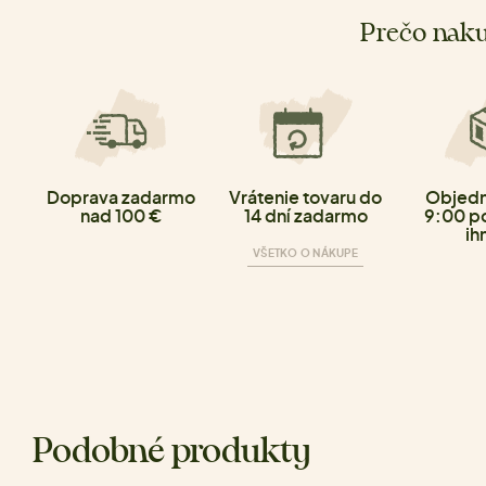
Prečo naku
Doprava zadarmo
Vrátenie tovaru do
Objedn
nad 100 €
14 dní zadarmo
9:00 p
ih
VŠETKO O NÁKUPE
Podobné produkty