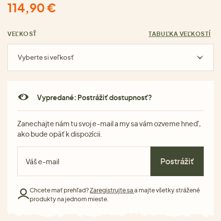
114,90 €
VEĽKOSŤ
TABUĽKA VEĽKOSTÍ
Vyberte si veľkosť
Vypredané: Postrážiť dostupnosť?
Zanechajte nám tu svoj e-mail a my sa vám ozveme hneď,
ako bude opäť k dispozícii.
Postrážiť
Chcete mať prehľad?
Zaregistrujte sa
a majte všetky strážené
produkty na jednom mieste.