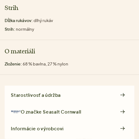
Strih
Dĺžka rukávov:
dlhý rukáv
Strih:
normálny
O materiáli
Zloženie:
68 % bavlna, 27 % nylon
Starostlivosť a údržba
O značke
Seasalt Cornwall
Informácie o výrobcovi