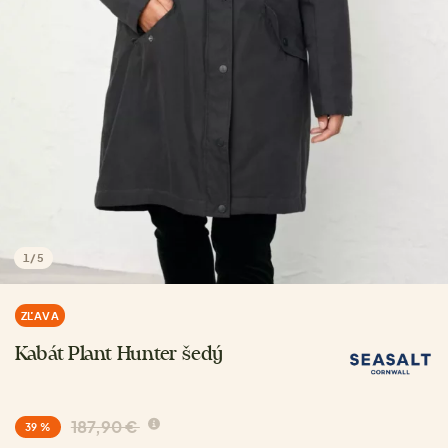
1
/
5
ZĽAVA
Kabát Plant Hunter šedý
187,90 €
39 %