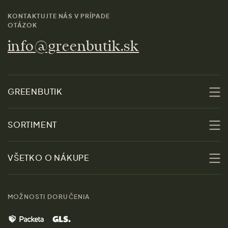
KONTAKTUJTE NÁS V PRÍPADE
OTÁZOK
info@greenbutik.sk
GREENBUTIK
O nás
SORTIMENT
Udržateľnosť
Zľavy
VŠETKO O NÁKUPE
Materiály
Ženy
Sprievodca veľkosťami
Kontakt
MOŽNOSTI DORUČENIA
Muži
Vrátenie tovaru zdarma
Značky
Domov