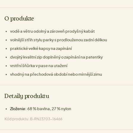
O produkte
vodě a větru odolný a zároveň prodyšný kabát
volnější střih stylu parky s prodlouženou zadní délkou
praktické velké kapsy na zapínání
dvojitý kvalitní zip doplněný o zapínání na patentky
vnitřní šňůrka v pase na utažení
vhodný na přechodová období nebo mírnější zimu
Detaily produktu
Zloženie:
68 % bavlna, 27 % nylon
Kód produktu: B-RN23703-16466