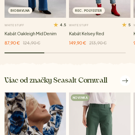
BIOBAVLNA
REC. POLYESTER
4.5
5
WHITE STUFF
WHITE STUFF
Kabát Oakleigh Mid Denim
Kabát Kelsey Red
87,90 €
124,90 €
149,90 €
213,90 €
Viac od značky Seasalt Cornwall
NOVINKA