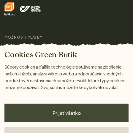
Doprava a platba
Pre médiá
Darčeky
Výhody nákupu u nás
Láskavý magazín
MOŽNOSTI PLATBY
Cookies Green Butik
Súbory cookies a ďalšie technológie používame na zlepšenie
našich služieb, analýzu výkonu webu a odporúčanie vhodných
produktov. V nastaveniach si môžete zvoliť, ktoré typy cookies
môžeme používať. Svoj súhlas môžete kedykoľvek odvolať.
Prijať všetko