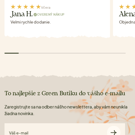
Včera
Jana H.
Alen
OVERENÝ NÁKUP
Velmi rychle dodanie.
Objednav
To najlepšie z Green Butiku do vášho e-mailu
Zaregistrujte sa na odber nášho newslettera, aby vám neunikla
žiadna novinka.
Váš e-mail