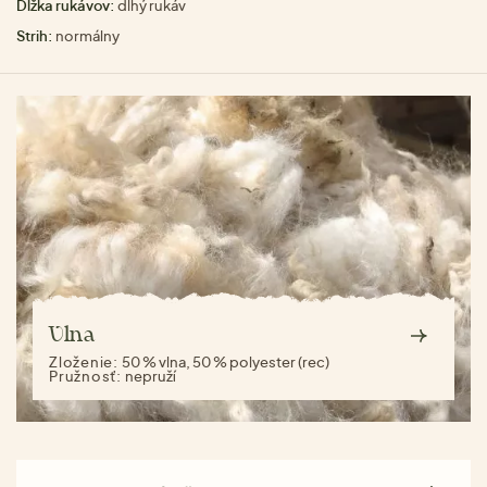
Dĺžka rukávov:
dlhý rukáv
Strih:
normálny
Vlna
Zloženie:
50 % vlna, 50 % polyester (rec)
Pružnosť:
nepruží