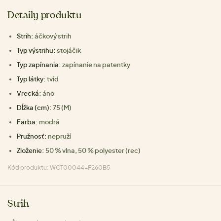
Detaily produktu
Strih:
áčkový strih
Typ výstrihu:
stojáčik
Typ zapínania:
zapínanie na patentky
Typ látky:
tvíd
Vrecká:
áno
Dĺžka (cm):
75 (M)
Farba:
modrá
Pružnosť:
nepruží
Zloženie:
50 % vlna, 50 % polyester (rec)
Kód produktu: WCT00044-F260B5
Strih