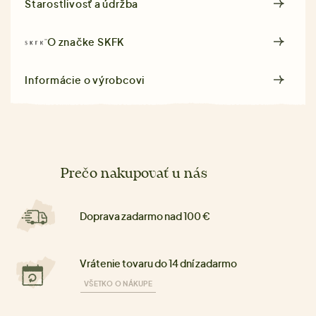
Starostlivosť a údržba
O značke
SKFK
Informácie o výrobcovi
Prečo nakupovať u nás
Doprava zadarmo nad 100 €
Vrátenie tovaru do 14 dní zadarmo
VŠETKO O NÁKUPE