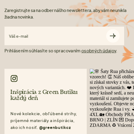
Zaregistrujte sa na odber nášho newslettera, aby vám neunikla
žiadna novinka.
Váš e-mail
Prihlásením súhlasíte so spracovaním
osobných údajov
.
Inšpirácia z Green Butiku
každý deň
Nové kolekcie, obľúbené strihy,
príjemné materiály a inšpirácia,
ako ich nosiť.
@greenbutikcz