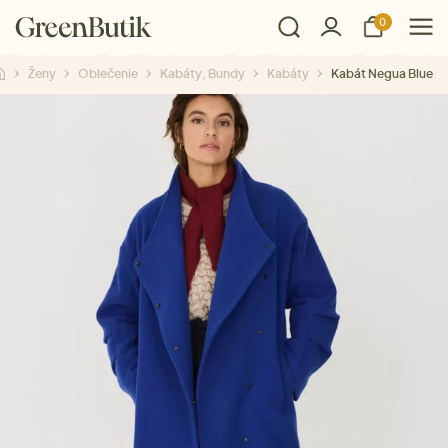
0
Ženy
Oblečenie
Kabáty, Bundy
Kabáty
Kabát Negua Blue