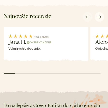
Najnovšie recenzie
Pred 4 dňami
Jana H.
Alen
OVERENÝ NÁKUP
Velmi rychle dodanie.
Objednav
To najlepšie z Green Butiku do vášho e-mailu