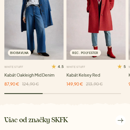
BIOBAVLNA
REC. POLYESTER
4.5
5
WHITE STUFF
WHITE STUFF
Kabát Oakleigh Mid Denim
Kabát Kelsey Red
87,90 €
124,90 €
149,90 €
213,90 €
Viac od značky SKFK