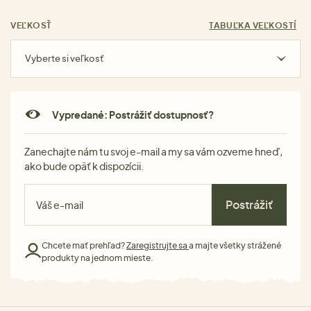
VEĽKOSŤ
TABUĽKA VEĽKOSTÍ
Vyberte si veľkosť
Vypredané: Postrážiť dostupnosť?
Zanechajte nám tu svoj e-mail a my sa vám ozveme hneď,
ako bude opäť k dispozícii.
Postrážiť
Chcete mať prehľad?
Zaregistrujte sa
a majte všetky strážené
produkty na jednom mieste.