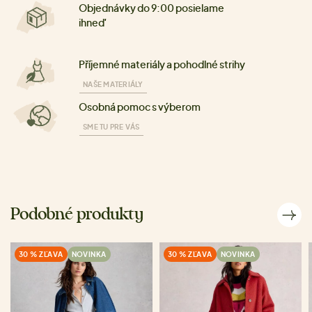
Objednávky do 9:00 posielame
ihneď
Příjemné materiály a pohodlné strihy
NAŠE MATERIÁLY
Osobná pomoc s výberom
SME TU PRE VÁS
Podobné produkty
30 % ZĽAVA
NOVINKA
30 % ZĽAVA
NOVINKA