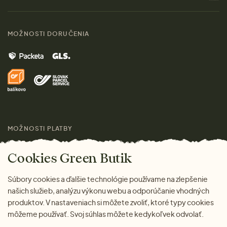
Materiály
Ženy
Sprievodca veľkosťami
Kontakt
MOŽNOSTI DORUČENIA
Muži
Vrátenie tovaru zdarma
Značky
Domov
Doprava a platba
Pre médiá
Darčeky
Výhody nákupu u nás
Láskavý magazín
MOŽNOSTI PLATBY
Cookies Green Butik
Súbory cookies a ďalšie technológie používame na zlepšenie
našich služieb, analýzu výkonu webu a odporúčanie vhodných
produktov. V nastaveniach si môžete zvoliť, ktoré typy cookies
môžeme používať. Svoj súhlas môžete kedykoľvek odvolať.