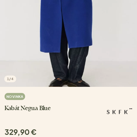
1
/
4
NOVINKA
Kabát Negua Blue
329,90 €