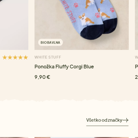
BIOBAVLNA
WHITE STUFF
W
Ponožka Fluffy Corgi Blue
P
9,90 €
2
Všetko od značky