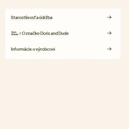
Starostlivosť a údržba
O značke
Doris and Dude
Informácie o výrobcovi