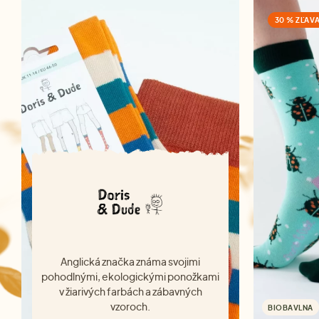
30 % ZĽAV
Anglická značka známa svojimi
pohodlnými, ekologickými ponožkami
v žiarivých farbách a zábavných
vzoroch.
BIOBAVLNA