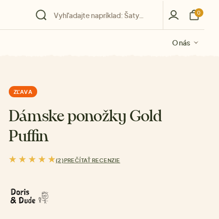
0
O nás
O nás
O nás
O nás
O nás
ZĽAVA
Dámske ponožky Gold
Puffin
(2)
PREČÍTAŤ RECENZIE