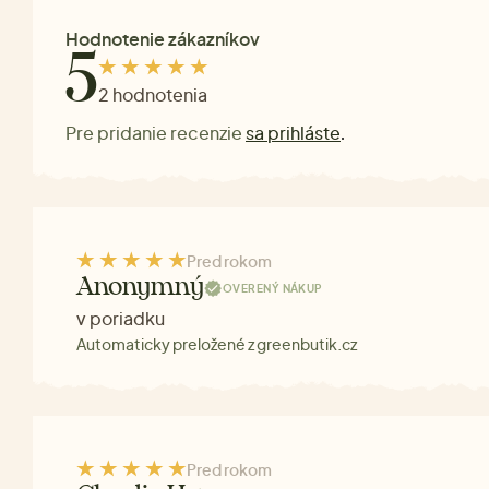
Hodnotenie zákazníkov
5
2 hodnotenia
Pre pridanie recenzie
sa prihláste
.
Pred rokom
Anonymný
OVERENÝ NÁKUP
v poriadku
Automaticky preložené z greenbutik.cz
Pred rokom