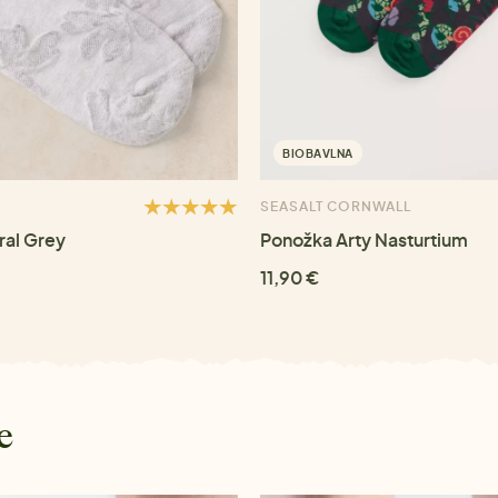
BIOBAVLNA
SEASALT CORNWALL
ral Grey
Ponožka Arty Nasturtium
11,90 €
e