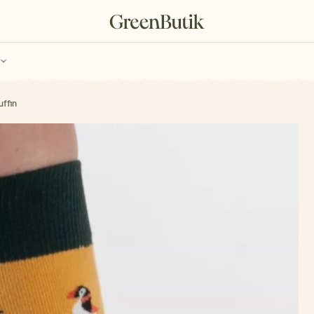
ch
Poukazy
ffin