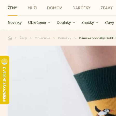
ŽENY
MUŽI
DOMOV
DARČEKY
ZĽAVY
Novinky
Novinky
Kategórie
Pre ženy
Zľavy ženy
Oblečenie
Oblečenie
Pre mužov
Značky
Zľavy muži
Doplnky
Značky
Zľavy
Darčeky pre deti
Zľavy
Značky
Pre všetký
Zľavy
Ženy
Oblečenie
Ponožky
Dámske ponožky Gold Pu