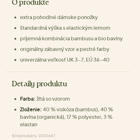
O produkte
extra pohodlné dámske ponožky
štandardná výška s elastickým lemom
príjemná kombinácia bambusu a bio bavlny
originálny zábavný vzor a pestré farby
univerzálna veľkosť UK 3-7, EÚ 36-40
Detaily produktu
Farba:
žltá so vzorom
Zloženie:
40 % viskóza (bambus), 40 %
bavlna (organická), 17 % polyester, 3 %
elastan
Kód produktu: DDS1647