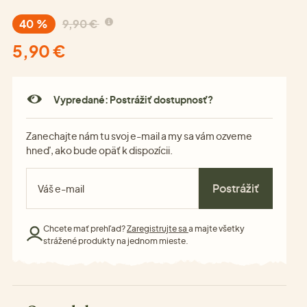
40 %
9,90 €
5,90 €
Vypredané: Postrážiť dostupnosť?
Zanechajte nám tu svoj e-mail a my sa vám ozveme
hneď, ako bude opäť k dispozícii.
Postrážiť
Chcete mať prehľad?
Zaregistrujte sa
a majte všetky
strážené produkty na jednom mieste.