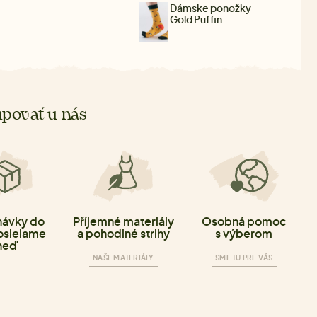
Dámske ponožky
Gold Puffin
povať u nás
ávky do
Příjemné materiály
Osobná pomoc
osielame
a pohodlné strihy
s výberom
neď
NAŠE MATERIÁLY
SME TU PRE VÁS