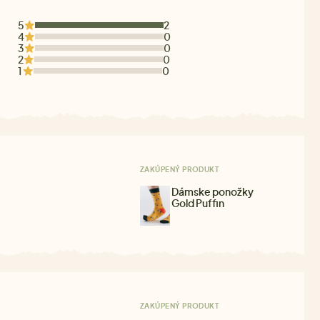
5
2
4
0
3
0
2
0
1
0
ZAKÚPENÝ PRODUKT
Dámske ponožky
Gold Puffin
ZAKÚPENÝ PRODUKT