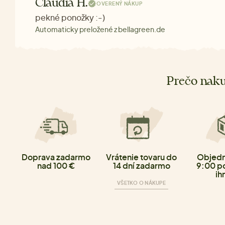
Claudia H.
OVERENÝ NÁKUP
pekné ponožky :-)
Automaticky preložené z bellagreen.de
Prečo naku
Doprava zadarmo
Vrátenie tovaru do
Objedn
nad 100 €
14 dní zadarmo
9:00 p
ih
VŠETKO O NÁKUPE