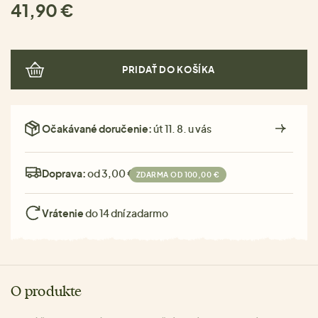
41,90 €
PRIDAŤ DO KOŠÍKA
Očakávané doručenie:
út 11. 8. u vás
Doprava:
od 3,00 €
ZDARMA OD 100,00 €
Vrátenie
do 14 dní zadarmo
O produkte