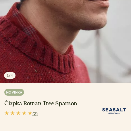
1
/
4
NOVINKA
Čiapka Rowan Tree Sparnon
(2)