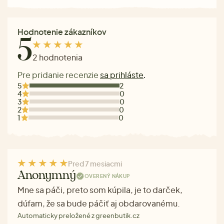
Hodnotenie zákazníkov
5
2 hodnotenia
Pre pridanie recenzie
sa prihláste
.
5
2
4
0
3
0
2
0
1
0
Pred 7 mesiacmi
Anonymný
OVERENÝ NÁKUP
Mne sa páči, preto som kúpila, je to darček,
dúfam, že sa bude páčiť aj obdarovanému.
Automaticky preložené z greenbutik.cz