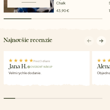
Chalk
43,90 €
Najnovšie recenzie
Pred 3 dňami
Jana H.
Alen
OVERENÝ NÁKUP
Velmi rychle dodanie.
Objednav