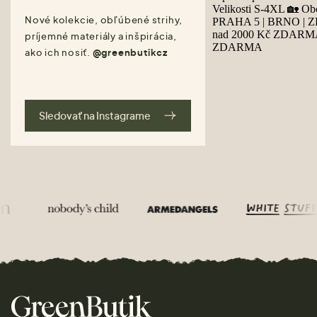
Nové kolekcie, obľúbené strihy,
príjemné materiály a inšpirácia,
ako ich nosiť.
@greenbutikcz
Sledovať na Instagrame