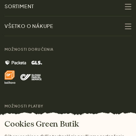
O nás
SORTIMENT
Udržateľnosť
Zľavy
VŠETKO O NÁKUPE
Materiály
Ženy
Sprievodca veľkosťami
Kontakt
MOŽNOSTI DORUČENIA
Muži
Vrátenie tovaru zdarma
Značky
Domov
Doprava a platba
Pre médiá
Darčeky
Výhody nákupu u nás
Láskavý magazín
MOŽNOSTI PLATBY
Cookies Green Butik