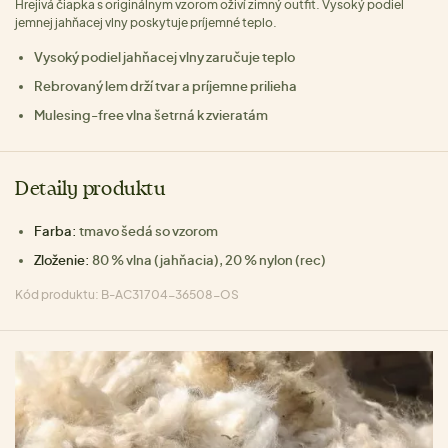
Hrejivá čiapka s originálnym vzorom oživí zimný outfit. Vysoký podiel
jemnej jahňacej vlny poskytuje príjemné teplo.
Vysoký podiel jahňacej vlny zaručuje teplo
Rebrovaný lem drží tvar a príjemne prilieha
Mulesing-free vlna šetrná k zvieratám
Detaily produktu
Farba:
tmavo šedá so vzorom
Zloženie:
80 % vlna (jahňacia), 20 % nylon (rec)
Kód produktu: B-AC31704-36508-OS