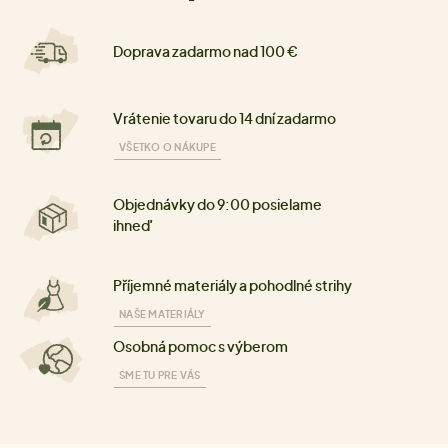
Doprava zadarmo nad 100 €
Vrátenie tovaru do 14 dní zadarmo
VŠETKO O NÁKUPE
Objednávky do 9:00 posielame
ihneď
Příjemné materiály a pohodlné strihy
NAŠE MATERIÁLY
Osobná pomoc s výberom
SME TU PRE VÁS