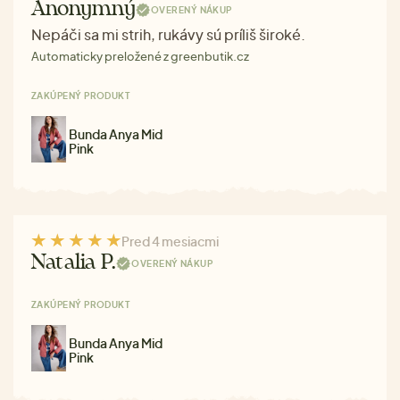
Anonymný
OVERENÝ NÁKUP
Nepáči sa mi strih, rukávy sú príliš široké.
Automaticky preložené z greenbutik.cz
ZAKÚPENÝ PRODUKT
Bunda Anya Mid
Pink
Pred 4 mesiacmi
Natalia P.
OVERENÝ NÁKUP
ZAKÚPENÝ PRODUKT
Bunda Anya Mid
Pink