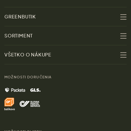
GREENBUTIK
O nás
SORTIMENT
Udržateľnosť
Zľavy
VŠETKO O NÁKUPE
Materiály
Ženy
Sprievodca veľkosťami
Kontakt
MOŽNOSTI DORUČENIA
Muži
Vrátenie tovaru zdarma
Značky
Domov
Doprava a platba
Pre médiá
Darčeky
Výhody nákupu u nás
Láskavý magazín