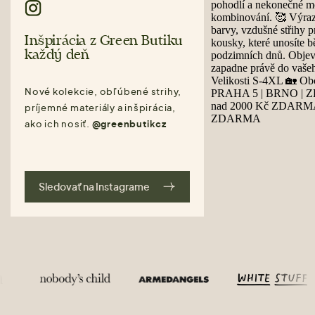
Inšpirácia z Green Butiku
každý deň
Nové kolekcie, obľúbené strihy,
príjemné materiály a inšpirácia,
ako ich nosiť.
@greenbutikcz
Sledovať na Instagrame