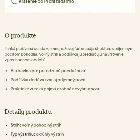
Vrátenie
do 14 dní zadarmo
O produkte
Ľahká prešívaná bunda v jemnej ružovej farbe spája štruktúru s príjemným
pocitom pohodlia. Voľný strih a podšívka ju predurčujú na vrstvenie
v prechodnom období.
Bio bavlna pre prirodzenú priedušnosť
Podšívka dodáva tvar aj príjemný pocit
Praktické vrecká pojmú drobné nevyhnutnosti
Detaily produktu
Strih:
voľný pohodlný strih
Typ výstrihu:
okrúhly výstrih