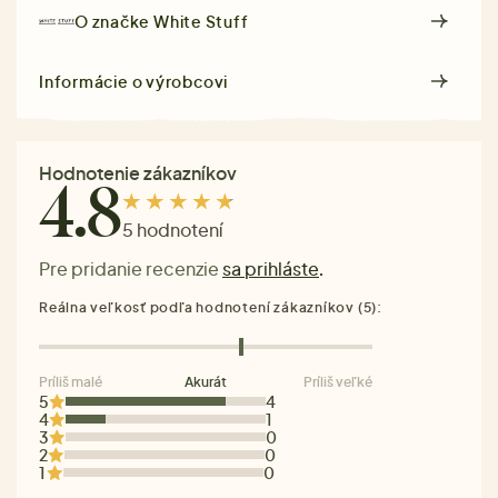
O značke
White Stuff
Informácie o výrobcovi
Hodnotenie zákazníkov
4.8
5 hodnotení
Pre pridanie recenzie
sa prihláste
.
Reálna veľkosť podľa hodnotení zákazníkov (5):
Príliš malé
Akurát
Príliš veľké
5
4
4
1
3
0
2
0
1
0