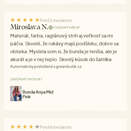
Pred 3 mesiacmi
Miroslava N.
OVERENÝ NÁKUP
Materiál, farba, raglánový strih aj veľkosť sa mi
páčia. Skvelé, že rukávy majú podšívku, dobre sa
oblieka. Myslela som si, že bunda je tenšia, ale je
akurát a je v nej teplo. Skvelý kúsok do šatníka.
Automaticky preložené z greenbutik.cz
ZAKÚPENÝ PRODUKT
Bunda Anya Mid
Pink
Pred 6 mesiacmi