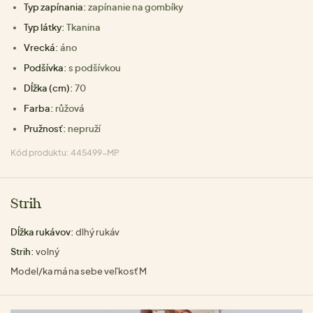
Typ zapínania:
zapínanie na gombíky
Typ látky:
Tkanina
Vrecká:
áno
Podšívka:
s podšívkou
Dĺžka (cm):
70
Farba:
růžová
Pružnosť:
nepruží
Kód produktu: 445499-MP
Strih
Dĺžka rukávov:
dlhý rukáv
Strih:
volný
Model/ka má na sebe veľkosť M