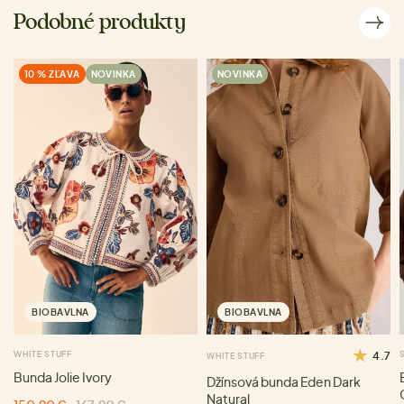
Podobné produkty
10 % ZĽAVA
NOVINKA
NOVINKA
BIOBAVLNA
BIOBAVLNA
WHITE STUFF
4.7
WHITE STUFF
Bunda Jolie Ivory
Džínsová bunda Eden Dark
Natural