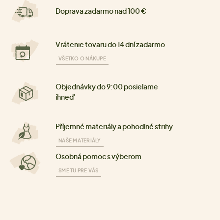
Doprava zadarmo nad 100 €
Vrátenie tovaru do 14 dní zadarmo
VŠETKO O NÁKUPE
Objednávky do 9:00 posielame
ihneď
Příjemné materiály a pohodlné strihy
NAŠE MATERIÁLY
Osobná pomoc s výberom
SME TU PRE VÁS