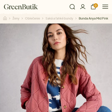
0
Ženy
Oblečenie
Saká a ľahké bundy
Bunda Anya Mid Pink