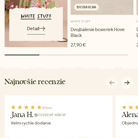
BIOBAVLNA
WHITE STUFF
Detail
Dvojbalenie boxeriek Hove
Black
27,90 €
Najnovšie recenzie
Včera
Jana H.
Alen
OVERENÝ NÁKUP
Velmi rychle dodanie.
Objednav