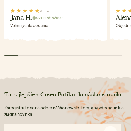
Včera
Jana H.
Alen
OVERENÝ NÁKUP
Velmi rychle dodanie.
Objednav
To najlepšie z Green Butiku do vášho e-mailu
Zaregistrujte sa na odber nášho newslettera, aby vám neunikla
žiadna novinka.