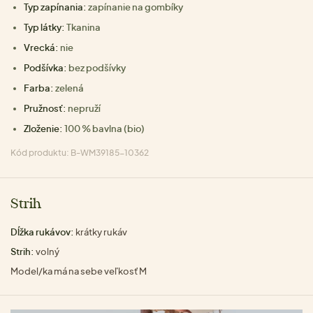
Typ zapínania:
zapínanie na gombíky
Typ látky:
Tkanina
Vrecká:
nie
Podšívka:
bez podšívky
Farba:
zelená
Pružnosť:
nepruží
Zloženie:
100 % bavlna (bio)
Kód produktu: B-WM39185-10362
Strih
Dĺžka rukávov:
krátky rukáv
Strih:
volný
Model/ka má na sebe veľkosť M