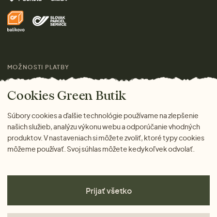
Domov
Doprava a platba
Pre médiá
Darčeky
Výhody nákupu u nás
Láskavý magazín
MOŽNOSTI PLATBY
Cookies Green Butik
Súbory cookies a ďalšie technológie používame na zlepšenie
našich služieb, analýzu výkonu webu a odporúčanie vhodných
produktov. V nastaveniach si môžete zvoliť, ktoré typy cookies
môžeme používať. Svoj súhlas môžete kedykoľvek odvolať.
Prijať všetko