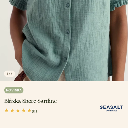
1
/
6
NOVINKA
Blúzka Shore Sardine
(8)