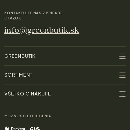
KONTAKTUJTE NÁS V PRÍPADE
OTÁZOK
info@greenbutik.sk
GREENBUTIK
O nás
SORTIMENT
Udržateľnosť
Zľavy
VŠETKO O NÁKUPE
Materiály
Ženy
Sprievodca veľkosťami
Kontakt
MOŽNOSTI DORUČENIA
Muži
Vrátenie tovaru zdarma
Značky