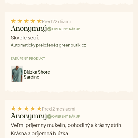
Pred 22 dňami
Anonymný
OVERENÝ NÁKUP
Skvele sedí.
Automaticky preložené z greenbutik.cz
ZAKÚPENÝ PRODUKT
Blúzka Shore
Sardine
Pred 2 mesiacmi
Anonymný
OVERENÝ NÁKUP
Veľmi príjemny mušelín, pohodlný a krásny strih.
Krásna a príjemná blúzka.