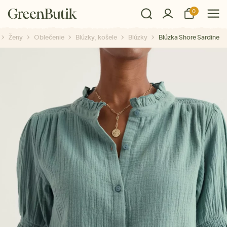
0
Ženy
Oblečenie
Blúzky, košele
Blúzky
Blúzka Shore Sardine