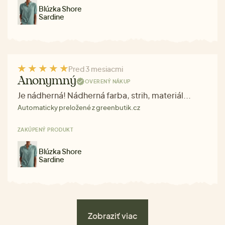
Blúzka Shore
Sardine
Pred 3 mesiacmi
Anonymný
OVERENÝ NÁKUP
Je nádherná! Nádherná farba, strih, materiál...
Automaticky preložené z greenbutik.cz
ZAKÚPENÝ PRODUKT
Blúzka Shore
Sardine
Zobraziť viac