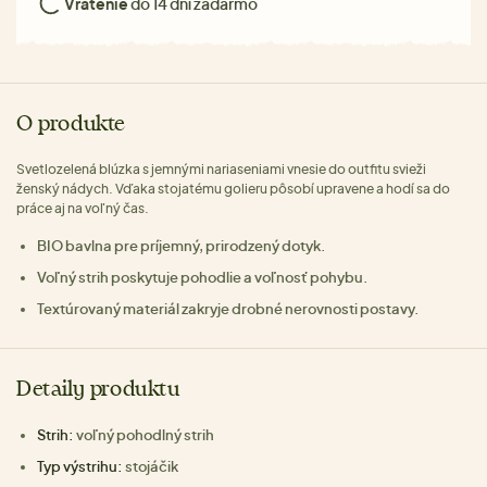
Vrátenie
do 14 dní zadarmo
O produkte
Svetlozelená blúzka s jemnými nariaseniami vnesie do outfitu svieži
ženský nádych. Vďaka stojatému golieru pôsobí upravene a hodí sa do
práce aj na voľný čas.
BIO bavlna pre príjemný, prirodzený dotyk.
Voľný strih poskytuje pohodlie a voľnosť pohybu.
Textúrovaný materiál zakryje drobné nerovnosti postavy.
Detaily produktu
Strih:
voľný pohodlný strih
Typ výstrihu:
stojáčik