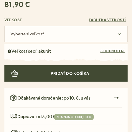
81,90 €
VEĽKOSŤ
TABUĽKA VEĽKOSTÍ
Vyberte si veľkosť
Veľkosť sedí:
akurát
8 HODNOTENÍ
PRIDAŤ DO KOŠÍKA
Očakávané doručenie:
po 10. 8. u vás
Doprava:
od 3,00 €
ZDARMA OD 100,00 €