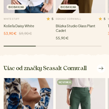
BIOBAVLNA
BIOBAVLNA
5
5
WHITE STUFF
SEASALT CORNWALL
Košeľa Daisy White
Blúzka Studio Glass Plant
Cadet
53,90 €
59,90 €
55,90 €
Viac od značky Seasalt Cornwall
NOVINKA