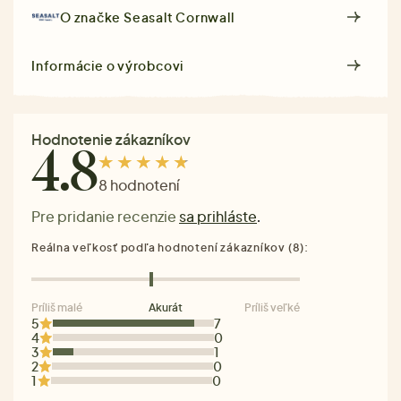
O značke
Seasalt Cornwall
Informácie o výrobcovi
Hodnotenie zákazníkov
4.8
8 hodnotení
Pre pridanie recenzie
sa prihláste
.
Reálna veľkosť podľa hodnotení zákazníkov (8):
Príliš malé
Akurát
Príliš veľké
5
7
4
0
3
1
2
0
1
0