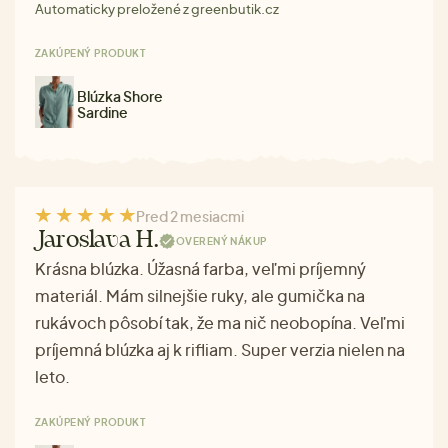
Automaticky preložené z greenbutik.cz
ZAKÚPENÝ PRODUKT
Blúzka Shore
Sardine
Pred 2 mesiacmi
Jaroslava H.
OVERENÝ NÁKUP
Krásna blúzka. Úžasná farba, veľmi príjemný
materiál. Mám silnejšie ruky, ale gumička na
rukávoch pôsobí tak, že ma nič neobopína. Veľmi
príjemná blúzka aj k rifliam. Super verzia nielen na
leto.
ZAKÚPENÝ PRODUKT