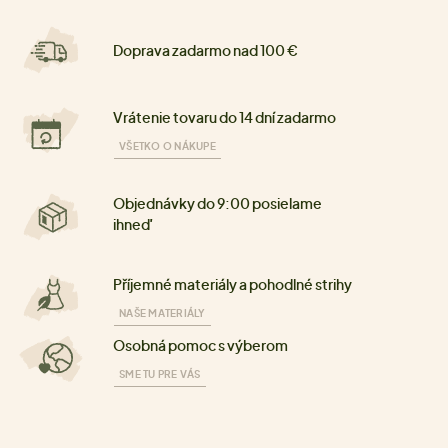
Doprava zadarmo nad 100 €
Vrátenie tovaru do 14 dní zadarmo
VŠETKO O NÁKUPE
Objednávky do 9:00 posielame
ihneď
Příjemné materiály a pohodlné strihy
NAŠE MATERIÁLY
Osobná pomoc s výberom
SME TU PRE VÁS