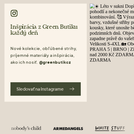
Inšpirácia z Green Butiku
každý deň
Nové kolekcie, obľúbené strihy,
príjemné materiály a inšpirácia,
ako ich nosiť.
@greenbutikcz
Sledovať na Instagrame