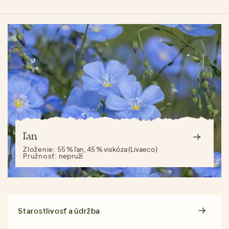
ľan
Zloženie:
55 % ľan, 45 % viskóza (Livaeco)
Pružnosť:
nepruží
Starostlivosť a údržba