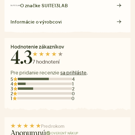
O značke
SUITE13LAB
Informácie o výrobcovi
Hodnotenie zákazníkov
4.3
7 hodnotení
Pre pridanie recenzie
sa prihláste
.
5
4
4
1
3
2
2
0
1
0
Pred rokom
Anonymný
OVERENÝ NÁKUP