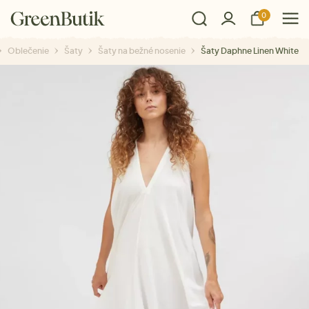
0
Oblečenie
Šaty
Šaty na bežné nosenie
Šaty Daphne Linen White