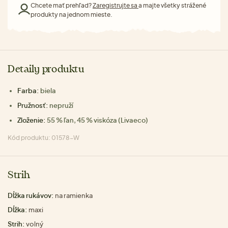
Chcete mať prehľad?
Zaregistrujte sa
a majte všetky strážené
produkty na jednom mieste.
Detaily produktu
Farba:
biela
Pružnosť:
nepruží
Zloženie:
55 % ľan, 45 % viskóza (Livaeco)
Kód produktu: 01578-W
Strih
Dĺžka rukávov:
na ramienka
Dĺžka:
maxi
Strih:
volný