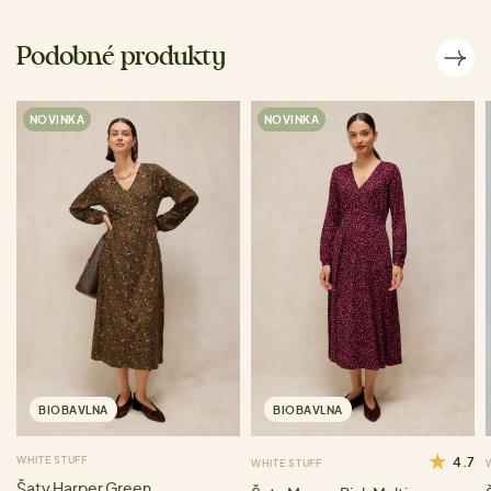
Podobné produkty
NOVINKA
NOVINKA
BIOBAVLNA
BIOBAVLNA
WHITE STUFF
4.7
WHITE STUFF
Šaty Harper Green