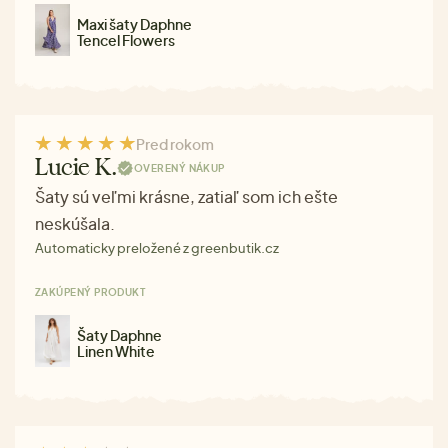
Maxi šaty Daphne
Tencel Flowers
Pred rokom
Lucie K.
OVERENÝ NÁKUP
Šaty sú veľmi krásne, zatiaľ som ich ešte
neskúšala.
Automaticky preložené z greenbutik.cz
ZAKÚPENÝ PRODUKT
Šaty Daphne
Linen White