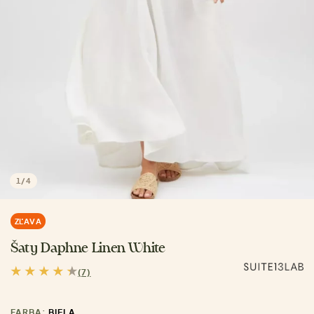
1
/
4
ZĽAVA
Šaty Daphne Linen White
(7)
FARBA:
BIELA