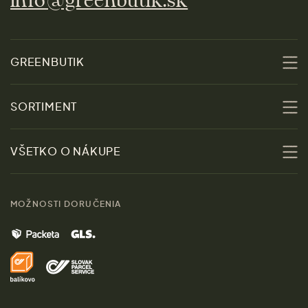
info@greenbutik.sk
GREENBUTIK
O nás
SORTIMENT
Udržateľnosť
Zľavy
VŠETKO O NÁKUPE
Materiály
Ženy
Sprievodca veľkosťami
Kontakt
MOŽNOSTI DORUČENIA
Muži
Vrátenie tovaru zdarma
Značky
Domov
Doprava a platba
Pre médiá
Darčeky
Výhody nákupu u nás
Láskavý magazín