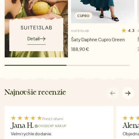
CUPRO
4.3
SUITE13LAB
Detail
Šaty Daphne Cupro Green
188,90 €
Najnovšie recenzie
Pred 2 dňami
Jana H.
Alen
OVERENÝ NÁKUP
Velmi rychle dodanie.
Objednav