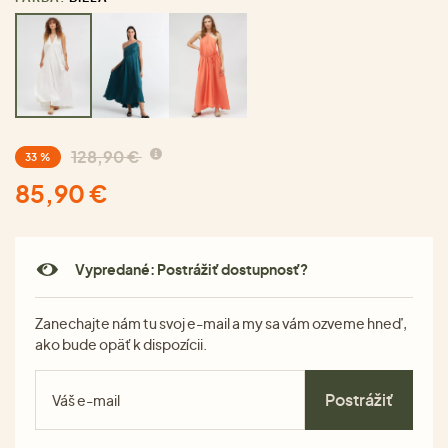
128,90 €
33 %
85,90 €
Vypredané: Postrážiť dostupnosť?
Zanechajte nám tu svoj e-mail a my sa vám ozveme hneď,
ako bude opäť k dispozícii.
Postrážiť