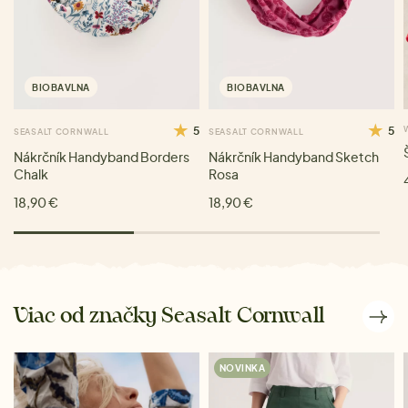
BIOBAVLNA
BIOBAVLNA
5
5
SEASALT CORNWALL
SEASALT CORNWALL
Nákrčník Handyband Borders
Nákrčník Handyband Sketch
Chalk
Rosa
18,90 €
18,90 €
Viac od značky Seasalt Cornwall
NOVINKA