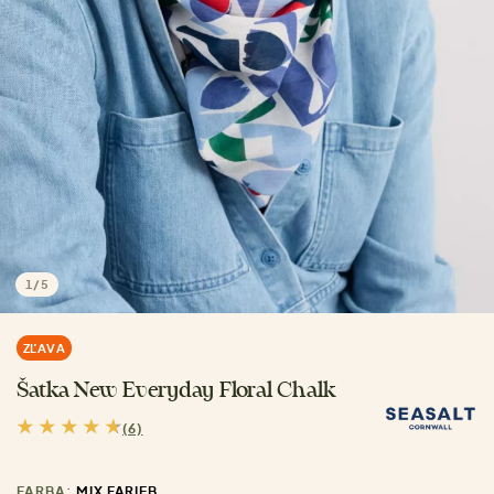
1
/
5
ZĽAVA
Šatka New Everyday Floral Chalk
(6)
FARBA:
MIX FARIEB