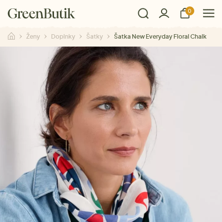
0
Ženy
Doplnky
Šatky
Šatka New Everyday Floral Chalk