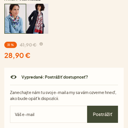
41,90 €
31 %
28,90 €
Vypredané: Postrážiť dostupnosť?
Zanechajte nám tu svoj e-mail a my sa vám ozveme hneď,
ako bude opäť k dispozícii.
Postrážiť