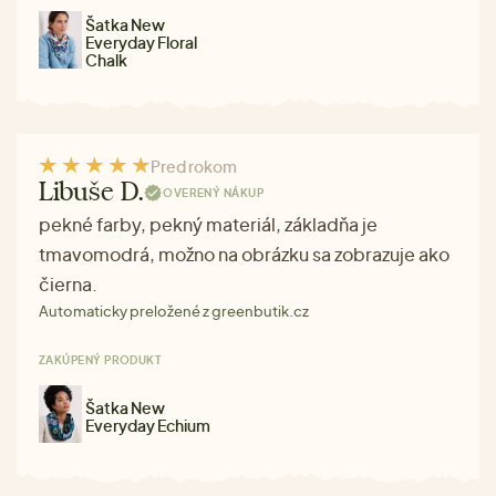
Šatka New
Everyday Floral
Chalk
Pred rokom
Libuše D.
OVERENÝ NÁKUP
pekné farby, pekný materiál, základňa je
tmavomodrá, možno na obrázku sa zobrazuje ako
čierna.
Automaticky preložené z greenbutik.cz
ZAKÚPENÝ PRODUKT
Šatka New
Everyday Echium