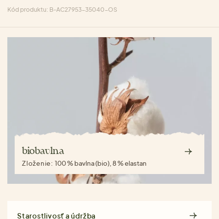
Kód produktu: B-AC27953-35040-OS
biobavlna
Zloženie:
100 % bavlna (bio), 8 % elastan
Starostlivosť a údržba