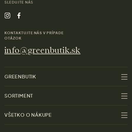
SLEDUJTE NÁS
KONTAKTUJTE NÁS V PRÍPADE
OTÁZOK
info@greenbutik.sk
GREENBUTIK
O nás
SORTIMENT
Udržateľnosť
Zľavy
VŠETKO O NÁKUPE
Materiály
Ženy
Sprievodca veľkosťami