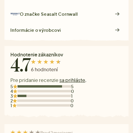
O značke
Seasalt Cornwall
Informácie o výrobcovi
Hodnotenie zákazníkov
4.7
6 hodnotení
Pre pridanie recenzie
sa prihláste
.
5
5
4
0
3
1
2
0
1
0
Pred 2 mesiacmi