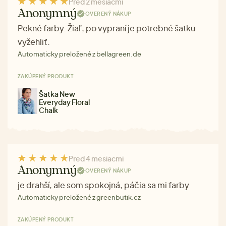
Pred 2 mesiacmi
Anonymný
OVERENÝ NÁKUP
Pekné farby. Žiaľ, po vypraní je potrebné šatku
vyžehliť.
Automaticky preložené z bellagreen.de
ZAKÚPENÝ PRODUKT
Šatka New
Everyday Floral
Chalk
Pred 4 mesiacmi
Anonymný
OVERENÝ NÁKUP
je drahší, ale som spokojná, páčia sa mi farby
Automaticky preložené z greenbutik.cz
ZAKÚPENÝ PRODUKT