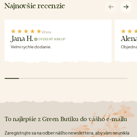
Najnovšie recenzie
Včera
Jana H.
Alen
OVERENÝ NÁKUP
Velmi rychle dodanie.
Objednav
To najlepšie z Green Butiku do vášho e-mailu
Zaregistrujte sa na odber nášho newslettera, aby vám neunikla