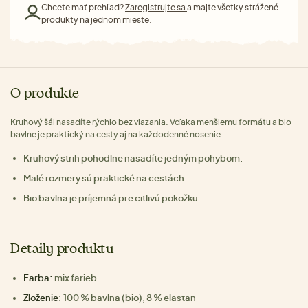
Chcete mať prehľad?
Zaregistrujte sa
a majte všetky strážené
produkty na jednom mieste.
O produkte
Kruhový šál nasadíte rýchlo bez viazania. Vďaka menšiemu formátu a bio
bavlne je praktický na cesty aj na každodenné nosenie.
Kruhový strih pohodlne nasadíte jedným pohybom.
Malé rozmery sú praktické na cestách.
Bio bavlna je príjemná pre citlivú pokožku.
Detaily produktu
Farba:
mix farieb
Zloženie:
100 % bavlna (bio), 8 % elastan