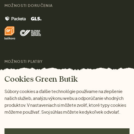
Kontakt
MOŽNOSTI DORUČENIA
Muži
Vrátenie tovaru zdarma
Značky
Domov
Doprava a platba
Pre médiá
Darčeky
Výhody nákupu u nás
Láskavý magazín
MOŽNOSTI PLATBY
Cookies Green Butik
Súbory cookies a ďalšie technológie používame na zlepšenie
našich služieb, analýzu výkonu webu a odporúčanie vhodných
produktov. V nastaveniach si môžete zvoliť, ktoré typy cookies
môžeme používať. Svoj súhlas môžete kedykoľvek odvolať.