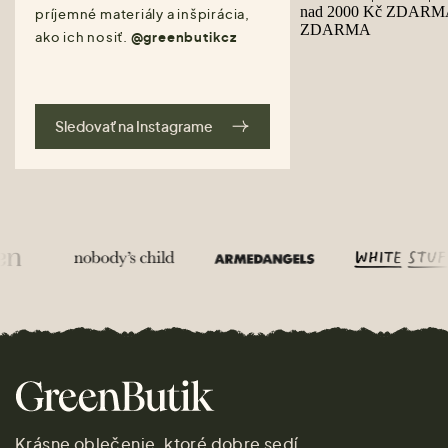
príjemné materiály a inšpirácia,
ako ich nosiť.
@greenbutikcz
Sledovať na Instagrame
Krásne oblečenie, ktoré dobre sedí.