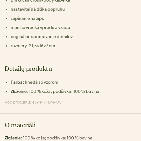
praktická cross-body kabelka
nastaviteľná dĺžka popruhu
zapínanie na zips
menšie vrecká vpredu a vzadu
originálne spracovanie detailov
rozmery: 21,5x16x7 cm
Detaily produktu
Farba:
hnedá so vzorom
Zloženie:
100 % koža; podšívka: 100 % bavlna
Kód produktu: 439447-BM-OS
O materiáli
Zloženie:
100 % koža; podšívka: 100 % bavlna