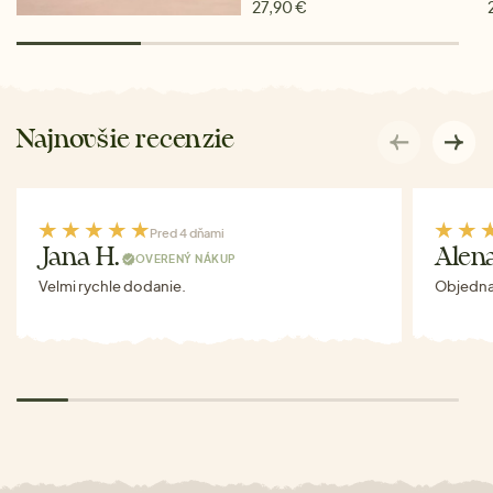
27,90 €
Najnovšie recenzie
Pred 4 dňami
Jana H.
Alen
OVERENÝ NÁKUP
Velmi rychle dodanie.
Objednav