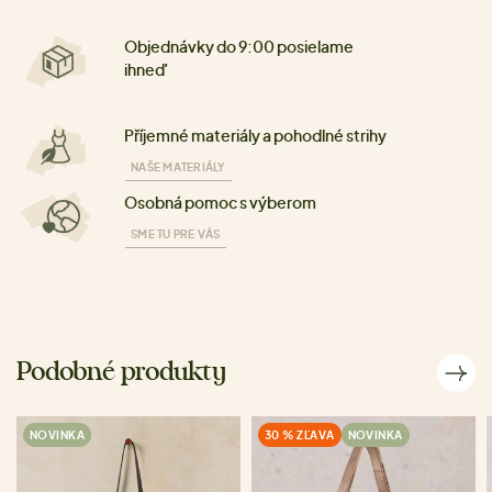
Objednávky do 9:00 posielame
ihneď
Příjemné materiály a pohodlné strihy
NAŠE MATERIÁLY
Osobná pomoc s výberom
SME TU PRE VÁS
Podobné produkty
NOVINKA
30 % ZĽAVA
NOVINKA