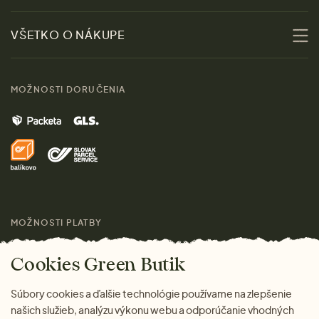
Udržateľnosť
Zľavy
VŠETKO O NÁKUPE
Materiály
Ženy
Sprievodca veľkosťami
Kontakt
MOŽNOSTI DORUČENIA
Muži
Vrátenie tovaru zdarma
Značky
Domov
Doprava a platba
Pre médiá
Darčeky
Výhody nákupu u nás
Láskavý magazín
MOŽNOSTI PLATBY
Cookies Green Butik
Súbory cookies a ďalšie technológie používame na zlepšenie
našich služieb, analýzu výkonu webu a odporúčanie vhodných