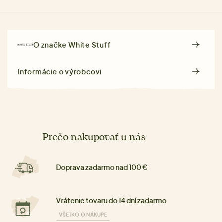
O značke
White Stuff
Informácie o výrobcovi
Prečo nakupovať u nás
Doprava zadarmo nad 100 €
Vrátenie tovaru do 14 dní zadarmo
VŠETKO O NÁKUPE