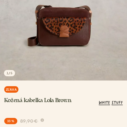
1
/
5
ZĽAVA
Kožená kabelka Lola Brown
89,90 €
33 %