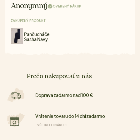
Anonymný
OVERENÝ NÁKUP
ZAKÚPENÝ PRODUKT
Pančucháče
Sasha Navy
Prečo nakupovať u nás
Doprava zadarmo nad 100 €
Vrátenie tovaru do 14 dní zadarmo
VŠETKO O NÁKUPE