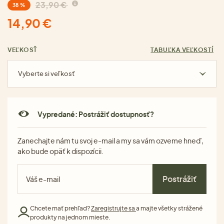
23,90 €
38 %
14,90 €
VEĽKOSŤ
TABUĽKA VEĽKOSTÍ
Vyberte si veľkosť
Vypredané: Postrážiť dostupnosť?
Zanechajte nám tu svoj e-mail a my sa vám ozveme hneď,
ako bude opäť k dispozícii.
Postrážiť
Chcete mať prehľad?
Zaregistrujte sa
a majte všetky strážené
produkty na jednom mieste.