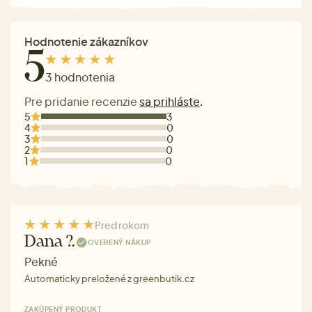
Hodnotenie zákazníkov
5
3 hodnotenia
Pre pridanie recenzie
sa prihláste
.
5
3
4
0
3
0
2
0
1
0
Pred rokom
Dana ?.
OVERENÝ NÁKUP
Pekné
Automaticky preložené z greenbutik.cz
ZAKÚPENÝ PRODUKT