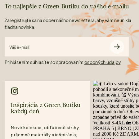
To najlepšie z Green Butiku do vášho e-mailu
Zaregistrujte sa na odber nášho newslettera, aby vám neunikla
žiadna novinka.
Váš e-mail
Prihlásením súhlasíte so spracovaním
osobných údajov
.
Inšpirácia z Green Butiku
každý deň
Nové kolekcie, obľúbené strihy,
príjemné materiály a inšpirácia,