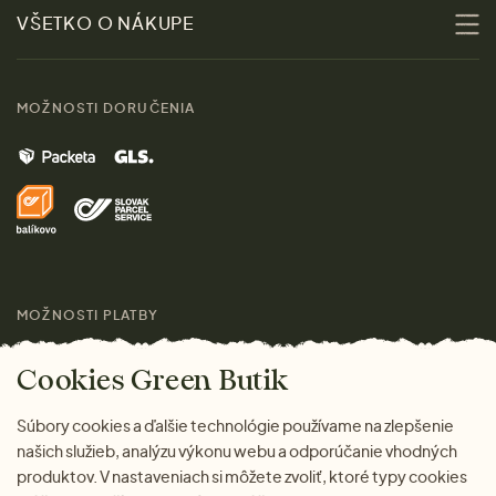
Zľavy
VŠETKO O NÁKUPE
Materiály
Ženy
Sprievodca veľkosťami
Kontakt
MOŽNOSTI DORUČENIA
Muži
Vrátenie tovaru zdarma
Značky
Domov
Doprava a platba
Pre médiá
Darčeky
Výhody nákupu u nás
Láskavý magazín
MOŽNOSTI PLATBY
Cookies Green Butik
Súbory cookies a ďalšie technológie používame na zlepšenie
našich služieb, analýzu výkonu webu a odporúčanie vhodných
produktov. V nastaveniach si môžete zvoliť, ktoré typy cookies