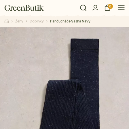
0
Ženy
Doplnky
Pančucháče Sasha Navy