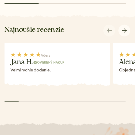
Najnovšie recenzie
Včera
Jana H.
Alen
OVERENÝ NÁKUP
Velmi rychle dodanie.
Objednav