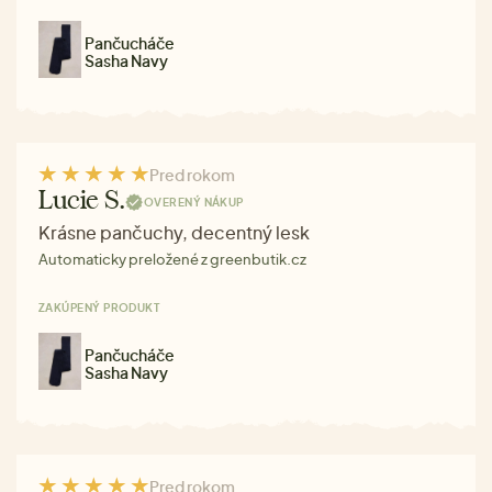
Pančucháče
Sasha Navy
Pred rokom
Lucie S.
OVERENÝ NÁKUP
Krásne pančuchy, decentný lesk
Automaticky preložené z greenbutik.cz
ZAKÚPENÝ PRODUKT
Pančucháče
Sasha Navy
Pred rokom