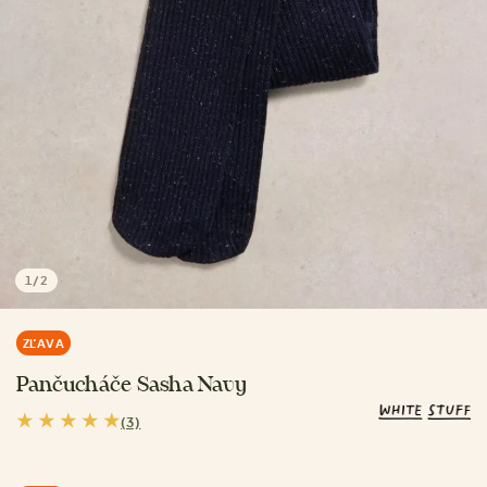
1
/
2
ZĽAVA
Pančucháče Sasha Navy
(3)