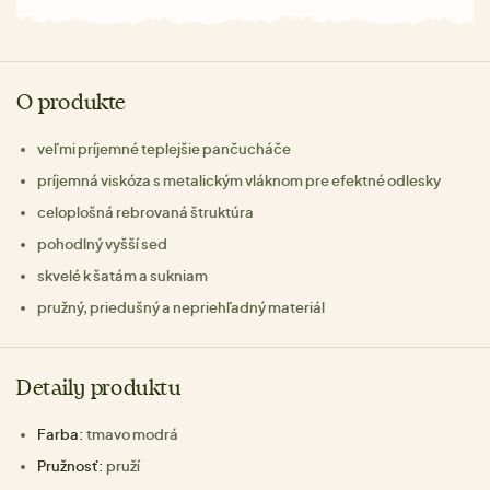
O produkte
veľmi príjemné teplejšie pančucháče
príjemná viskóza s metalickým vláknom pre efektné odlesky
celoplošná rebrovaná štruktúra
pohodlný vyšší sed
skvelé k šatám a sukniam
pružný, priedušný a nepriehľadný materiál
Detaily produktu
Farba:
tmavo modrá
Pružnosť:
pruží