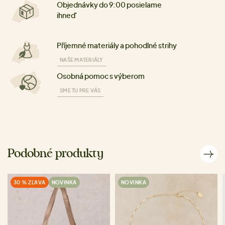
Objednávky do 9:00 posielame
ihneď
Příjemné materiály a pohodlné strihy
NAŠE MATERIÁLY
Osobná pomoc s výberom
SME TU PRE VÁS
Podobné produkty
30 % ZĽAVA
NOVINKA
NOVINKA