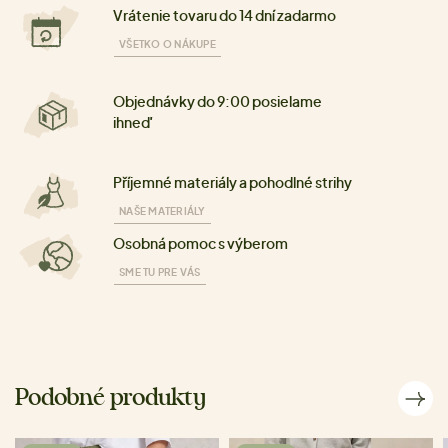
Vrátenie tovaru do 14 dní zadarmo
VŠETKO O NÁKUPE
Objednávky do 9:00 posielame
ihneď
Příjemné materiály a pohodlné strihy
NAŠE MATERIÁLY
Osobná pomoc s výberom
SME TU PRE VÁS
Podobné produkty