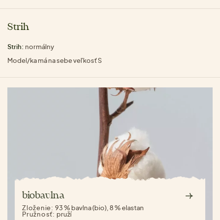
Strih
Strih:
normálny
Model/ka má na sebe veľkosť S
biobavlna
Zloženie:
93 % bavlna (bio), 8 % elastan
Pružnosť:
pruží