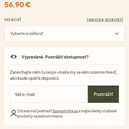
56,90 €
VEĽKOSŤ
TABUĽKA VEĽKOSTÍ
Vyberte si veľkosť
Vypredané: Postrážiť dostupnosť?
Zanechajte nám tu svoj e-mail a my sa vám ozveme hneď,
ako bude opäť k dispozícii.
Postrážiť
Chcete mať prehľad?
Zaregistrujte sa
a majte všetky strážené
produkty na jednom mieste.