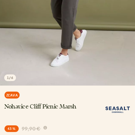
1
/
6
ZĽAVA
Nohavice Cliff Picnic Marsh
99,90 €
43 %