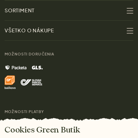
O nás
SORTIMENT
Udržateľnosť
Zľavy
VŠETKO O NÁKUPE
Materiály
Ženy
Sprievodca veľkosťami
Kontakt
MOŽNOSTI DORUČENIA
Muži
Vrátenie tovaru zdarma
Značky
Domov
Doprava a platba
Pre médiá
Darčeky
Výhody nákupu u nás
Láskavý magazín
MOŽNOSTI PLATBY
Cookies Green Butik