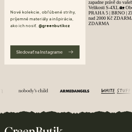
Nové kolekcie, obľúbené strihy,
príjemné materiály a inšpirácia,
ako ich nosiť.
@greenbutikcz
Sledovať na Instagrame