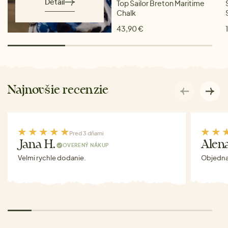
Detail
Top Sailor Breton Maritime
Chalk
43,90 €
Najnovšie recenzie
Pred 3 dňami
Jana H.
Alen
OVERENÝ NÁKUP
Velmi rychle dodanie.
Objednav