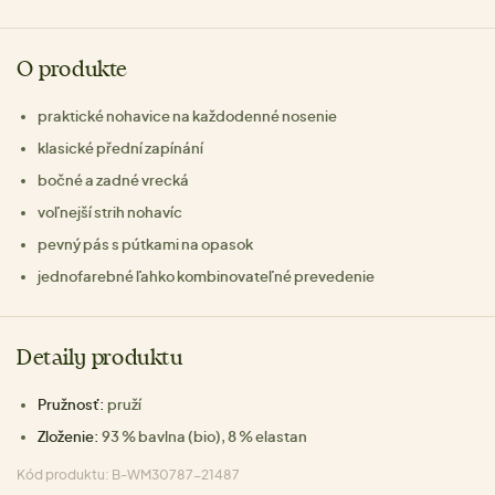
O produkte
praktické nohavice na každodenné nosenie
klasické přední zapínání
bočné a zadné vrecká
voľnejší strih nohavíc
pevný pás s pútkami na opasok
jednofarebné ľahko kombinovateľné prevedenie
Detaily produktu
Pružnosť:
pruží
Zloženie:
93 % bavlna (bio), 8 % elastan
Kód produktu: B-WM30787-21487