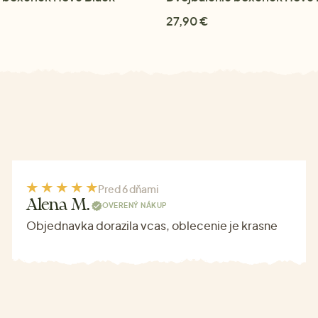
27,90 €
Pred 6 dňami
Alena M.
OVERENÝ NÁKUP
Objednavka dorazila vcas, oblecenie je krasne