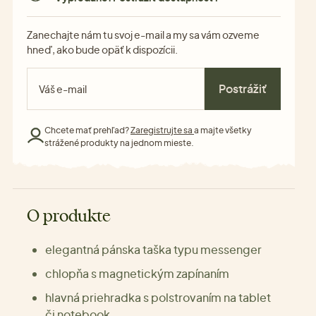
Zanechajte nám tu svoj e-mail a my sa vám ozveme
hneď, ako bude opäť k dispozícii.
Postrážiť
Chcete mať prehľad?
Zaregistrujte sa
a majte všetky
strážené produkty na jednom mieste.
O produkte
elegantná pánska taška typu messenger
chlopňa s magnetickým zapínaním
hlavná priehradka s polstrovaním na tablet
či notebook