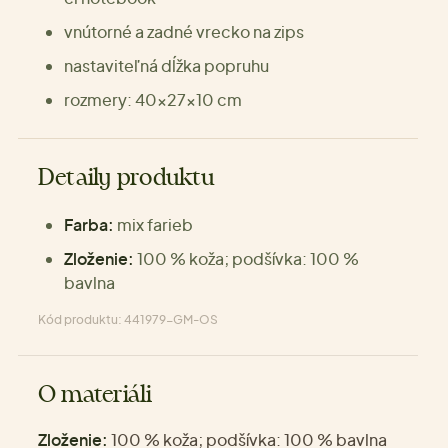
vnútorné a zadné vrecko na zips
nastaviteľná dĺžka popruhu
rozmery: 40x27x10 cm
Detaily produktu
Farba:
mix farieb
Zloženie:
100 % koža; podšívka: 100 %
bavlna
Kód produktu: 441979-GM-OS
O materiáli
Zloženie:
100 % koža; podšívka: 100 % bavlna