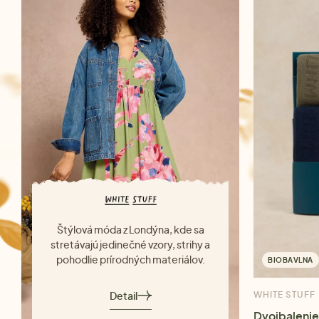
Štýlová móda z Londýna, kde sa
stretávajú jedinečné vzory, strihy a
pohodlie prírodných materiálov.
BIOBAVLNA
Detail
WHITE STUFF
Dvojbalenie