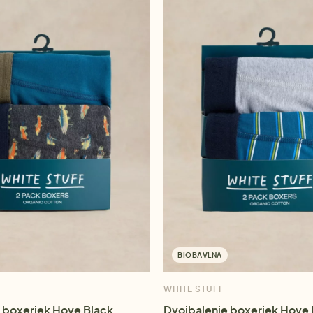
BIOBAVLNA
WHITE STUFF
 boxeriek Hove Black
Dvojbalenie boxeriek Hove 