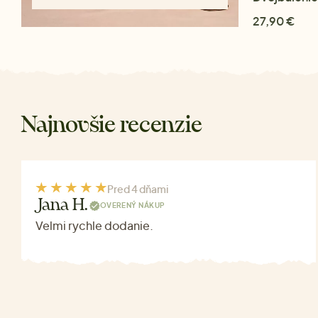
27,90 €
Najnovšie recenzie
Pred 4 dňami
Jana H.
OVERENÝ NÁKUP
Velmi rychle dodanie.