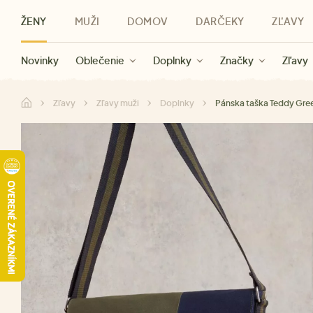
ŽENY
MUŽI
DOMOV
DARČEKY
ZĽAVY
Novinky
Novinky
Kategórie
Pre ženy
Zľavy ženy
Oblečenie
Oblečenie
Pre mužov
Značky
Zľavy muži
Doplnky
Značky
Zľavy
Darčeky pre deti
Zľavy
Značky
Pre všetký
Zľavy
Zľavy
Zľavy muži
Doplnky
Pánska taška Teddy Gre