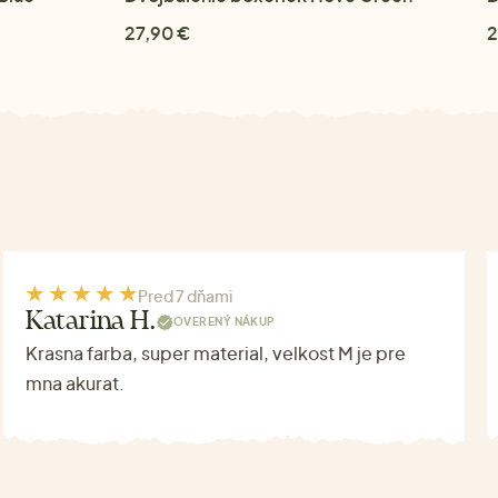
27,90 €
2
Pred 7 dňami
Katarina H.
OVERENÝ NÁKUP
Krasna farba, super material, velkost M je pre
mna akurat.