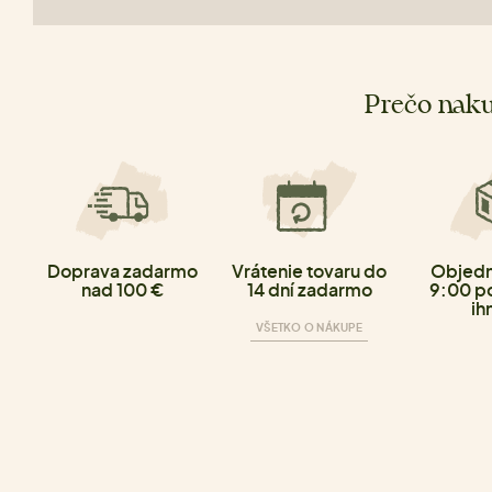
Prečo naku
Doprava zadarmo
Vrátenie tovaru do
Objedn
nad 100 €
14 dní zadarmo
9:00 p
ih
VŠETKO O NÁKUPE