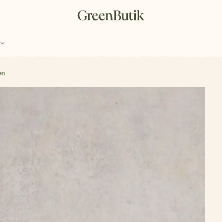
ch
Poukazy
en