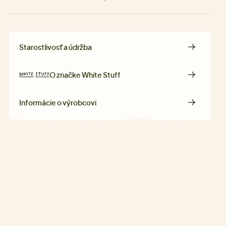
Starostlivosť a údržba
O značke
White Stuff
Informácie o výrobcovi