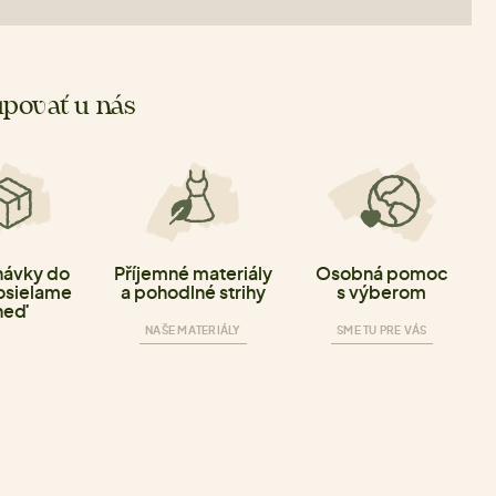
povať u nás
ávky do
Příjemné materiály
Osobná pomoc
osielame
a pohodlné strihy
s výberom
neď
NAŠE MATERIÁLY
SME TU PRE VÁS