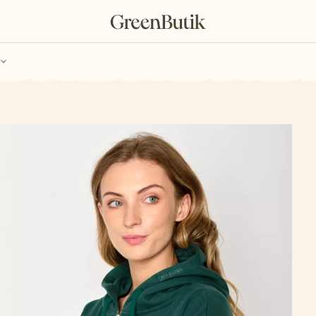
ch
Poukazy