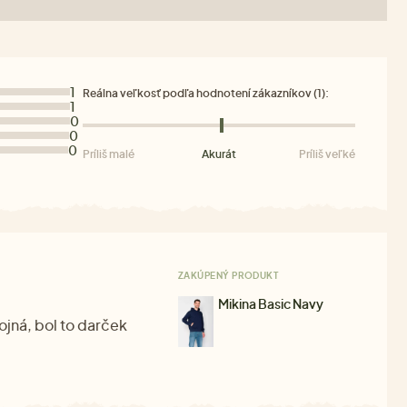
1
Reálna veľkosť podľa hodnotení zákazníkov (1):
1
0
0
0
Príliš malé
Akurát
Príliš veľké
ZAKÚPENÝ PRODUKT
Mikina Basic Navy
ojná, bol to darček