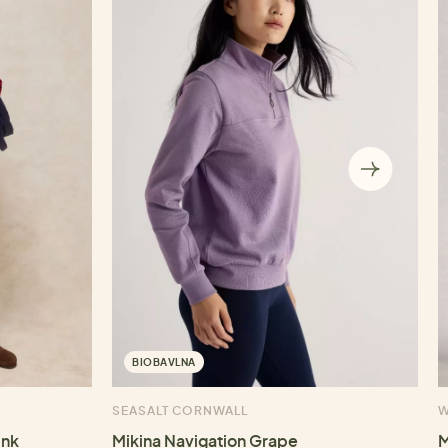
BIOBAVLNA
SEASALT CORNWALL
W
ink
Mikina Navigation Grape
M