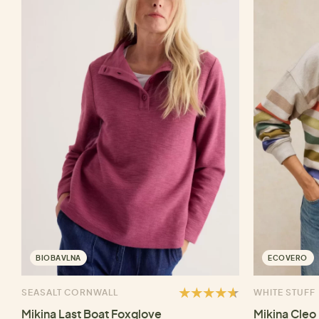
BIOBAVLNA
ECOVERO
SEASALT CORNWALL
WHITE STUFF
Mikina Last Boat Foxglove
Mikina Cleo