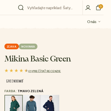
0
O nás
O nás
O nás
O nás
O nás
ZĽAVA
NOVINKA
Mikina Basic Green
(2)
PREČÍTAŤ RECENZIE
FARBA:
TMAVO ZELENÁ