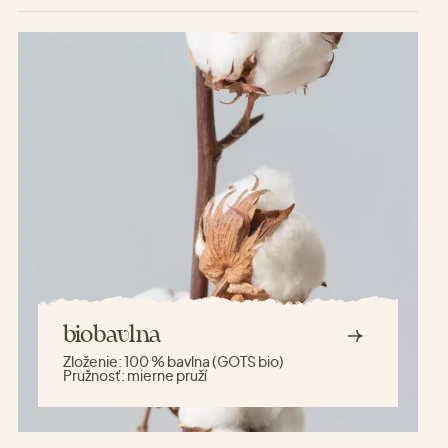
biobavlna
Zloženie:
100 % bavlna (GOTS bio)
Pružnosť:
mierne pruží