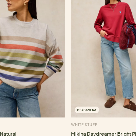
BIOBAVLNA
WHITE STUFF
 Natural
Mikina Daydreamer Bright P