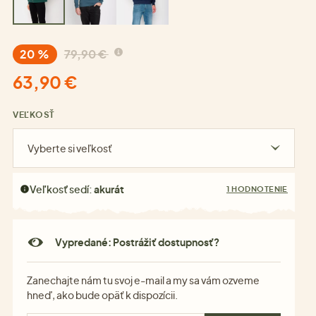
20 %
79,90 €
63,90 €
VEĽKOSŤ
Vyberte si veľkosť
Veľkosť sedí:
akurát
1 HODNOTENIE
Vypredané: Postrážiť dostupnosť?
Zanechajte nám tu svoj e-mail a my sa vám ozveme
hneď, ako bude opäť k dispozícii.