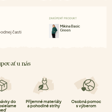
ZAKÚPENÝ PRODUKT
Mikina Basic
Green
podnej časti
povať u nás
ávky do
Příjemné materiály
Osobná pomoc
osielame
a pohodlné strihy
s výberom
neď