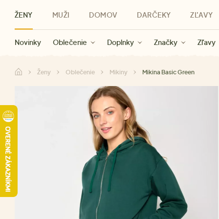
ŽENY
MUŽI
DOMOV
DARČEKY
ZĽAVY
Novinky
Novinky
Kategórie
Pre ženy
Zľavy ženy
Oblečenie
Oblečenie
Pre mužov
Značky
Zľavy muži
Doplnky
Značky
Zľavy
Darčeky pre deti
Zľavy
Značky
Pre všetký
Zľavy
Ženy
Oblečenie
Mikiny
Mikina Basic Green