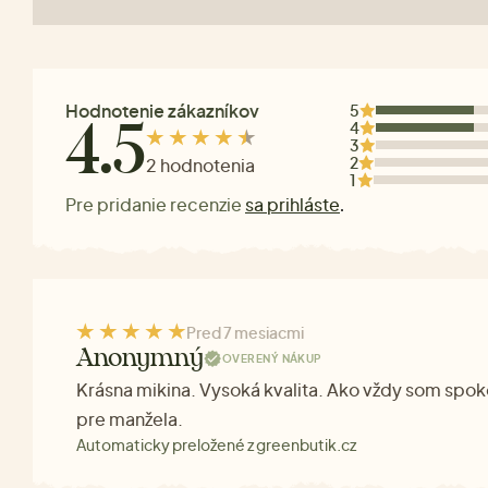
Hodnotenie zákazníkov
5
4
4.5
3
2
2 hodnotenia
1
Pre pridanie recenzie
sa prihláste
.
Pred 7 mesiacmi
Anonymný
OVERENÝ NÁKUP
Krásna mikina. Vysoká kvalita. Ako vždy som spok
pre manžela.
Automaticky preložené z greenbutik.cz