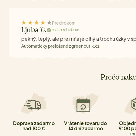
Pred rokom
Ljuba V.
OVERENÝ NÁKUP
pekný, teplý, ale pre mňa je dlhý a trochu úzky v s
Automaticky preložené z greenbutik.cz
Prečo naku
Doprava zadarmo
Vrátenie tovaru do
Objedn
nad 100 €
14 dní zadarmo
9:00 p
ih