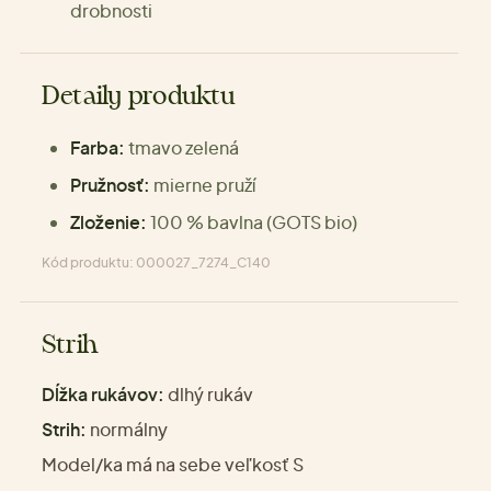
drobnosti
Detaily produktu
Farba:
tmavo zelená
Pružnosť:
mierne pruží
Zloženie:
100 % bavlna (GOTS bio)
Kód produktu: 000027_7274_C140
Strih
Dĺžka rukávov:
dlhý rukáv
Strih:
normálny
Model/ka má na sebe veľkosť S