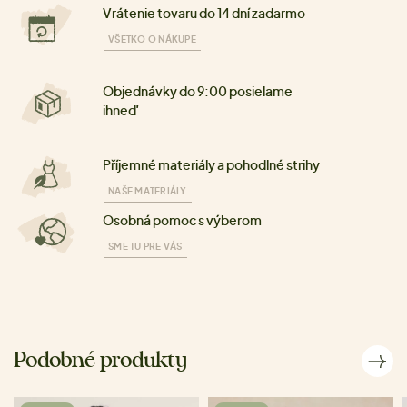
Vrátenie tovaru do 14 dní zadarmo
VŠETKO O NÁKUPE
Objednávky do 9:00 posielame
ihneď
Příjemné materiály a pohodlné strihy
NAŠE MATERIÁLY
Osobná pomoc s výberom
SME TU PRE VÁS
Podobné produkty