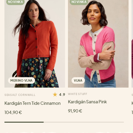
NOVINKA
NOVINKA
MERINO VLNA
VLNA
4.9
WHITE STUFF
SEASALT CORNWALL
Kardigán Sansa Pink
Kardigán Tern Tide Cinnamon
91,90 €
104,90 €