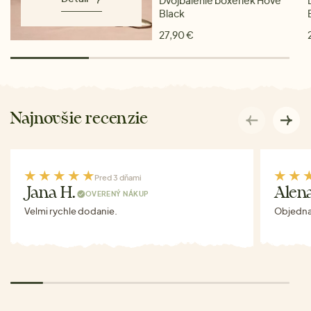
Dvojbalenie boxeriek Hove
Black
27,90 €
Najnovšie recenzie
Pred 3 dňami
Jana H.
Alen
OVERENÝ NÁKUP
Velmi rychle dodanie.
Objednav