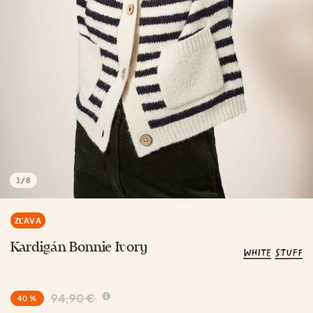
1
/
8
ZĽAVA
Kardigán Bonnie Ivory
94,90 €
40 %