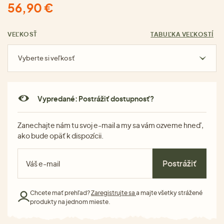
56,90 €
VEĽKOSŤ
TABUĽKA VEĽKOSTÍ
Vyberte si veľkosť
Vypredané: Postrážiť dostupnosť?
Zanechajte nám tu svoj e-mail a my sa vám ozveme hneď,
ako bude opäť k dispozícii.
Postrážiť
Chcete mať prehľad?
Zaregistrujte sa
a majte všetky strážené
produkty na jednom mieste.