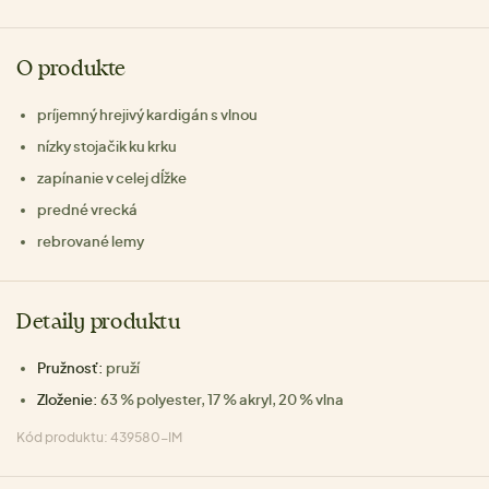
O produkte
príjemný hrejivý kardigán s vlnou
nízky stojačik ku krku
zapínanie v celej dĺžke
predné vrecká
rebrované lemy
Detaily produktu
Pružnosť:
pruží
Zloženie:
63 % polyester, 17 % akryl, 20 % vlna
Kód produktu: 439580-IM