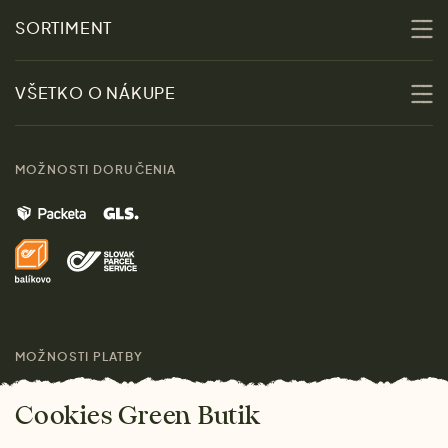
O nás
SORTIMENT
Udržateľnosť
Zľavy
VŠETKO O NÁKUPE
Materiály
Ženy
Sprievodca veľkosťami
Kontakt
MOŽNOSTI DORUČENIA
Muži
Vrátenie tovaru zdarma
Značky
Domov
Doprava a platba
Pre médiá
Darčeky
Výhody nákupu u nás
Láskavý magazín
MOŽNOSTI PLATBY
Cookies Green Butik