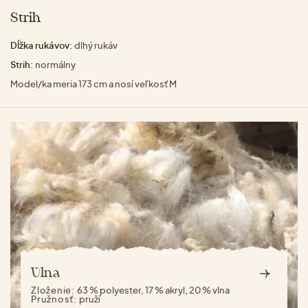
Strih
Dĺžka rukávov:
dlhý rukáv
Strih:
normálny
Model/ka meria 173 cm a nosí veľkosť M
Vlna
Zloženie:
63 % polyester, 17 % akryl, 20 % vlna
Pružnosť:
pruží