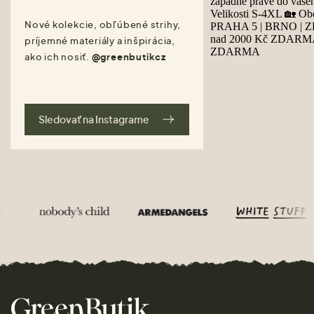
Nové kolekcie, obľúbené strihy,
príjemné materiály a inšpirácia,
ako ich nosiť.
@greenbutikcz
Sledovať na Instagrame