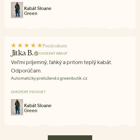
Kabát Sloane
Green
Pred rokom
Jitka B.
OVERENÝ NÁKUP
Veľmi príjemný, ľahký a pritom teplý kabát.
Odporúčam.
Automaticky preložené z greenbutik.cz
ZAKÚPENÝ PRODUKT
Kabát Sloane
Green