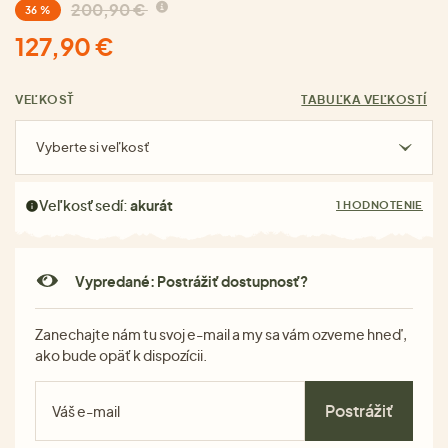
200,90 €
36 %
127,90 €
VEĽKOSŤ
TABUĽKA VEĽKOSTÍ
Vyberte si veľkosť
Veľkosť sedí:
akurát
1 HODNOTENIE
Vypredané: Postrážiť dostupnosť?
Zanechajte nám tu svoj e-mail a my sa vám ozveme hneď,
ako bude opäť k dispozícii.
Postrážiť