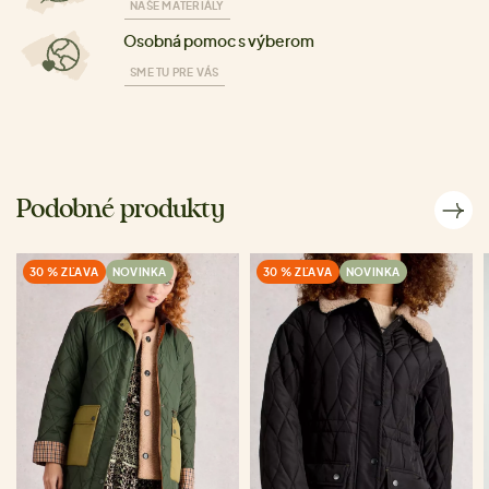
NAŠE MATERIÁLY
Osobná pomoc s výberom
SME TU PRE VÁS
Podobné produkty
30 % ZĽAVA
NOVINKA
30 % ZĽAVA
NOVINKA