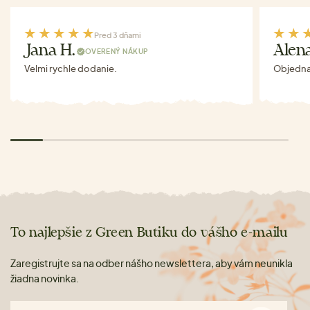
Pred 3 dňami
Jana H.
Alen
OVERENÝ NÁKUP
Velmi rychle dodanie.
Objednav
To najlepšie z Green Butiku do vášho e-mailu
Zaregistrujte sa na odber nášho newslettera, aby vám neunikla
žiadna novinka.