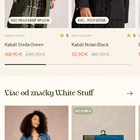
RECYKLOVANÝ NYLON
REC. POLYESTER
5
5
WHITE STUFF
WHITE STUFF
Kabát Stella Green
Kabát Nolan Black
168,90 €
240,90 €
112,90 €
160,90 €
Viac od značky White Stuff
NOVINKA