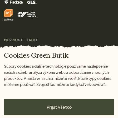
Značky
Domov
Doprava a platba
Pre médiá
Darčeky
Výhody nákupu u nás
Láskavý magazín
MOŽNOSTI PLATBY
Cookies Green Butik
Súbory cookies a ďalšie technológie používame na zlepšenie
našich služieb, analýzu výkonu webu a odporúčanie vhodných
produktov. V nastaveniach si môžete zvoliť, ktoré typy cookies
môžeme používať. Svoj súhlas môžete kedykoľvek odvolať.
Prijať všetko