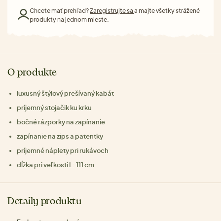
Chcete mať prehľad?
Zaregistrujte sa
a majte všetky strážené
produkty na jednom mieste.
O produkte
luxusný štýlový prešívaný kabát
príjemný stojačik ku krku
bočné rázporky na zapínanie
zapínanie na zips a patentky
príjemné náplety pri rukávoch
dĺžka pri veľkosti L: 111 cm
Detaily produktu