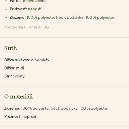
Farba:
tmavo zelená
Pružnosť:
nepruží
Zloženie:
100 % polyester (rec); podšívka: 100 % polyester
Kód produktu: 441401-DG
Strih
Dĺžka rukávov:
dlhý rukáv
Dĺžka:
midi
Strih:
volný
O materiáli
Zloženie:
100 % polyester (rec); podšívka: 100 % polyester
Pružnosť:
nepruží