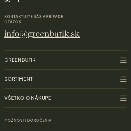
KONTAKTUJTE NÁS V PRÍPADE
OTÁZOK
info@greenbutik.sk
GREENBUTIK
O nás
SORTIMENT
Udržateľnosť
Zľavy
VŠETKO O NÁKUPE
Materiály
Ženy
Sprievodca veľkosťami
Kontakt
MOŽNOSTI DORUČENIA
Muži
Vrátenie tovaru zdarma