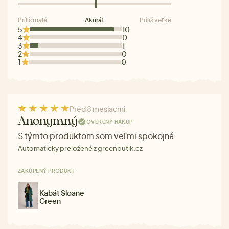
Príliš malé
Akurát
Príliš veľké
5
10
4
0
3
1
2
0
1
0
Pred 8 mesiacmi
Anonymný
OVERENÝ NÁKUP
S týmto produktom som veľmi spokojná.
Automaticky preložené z greenbutik.cz
ZAKÚPENÝ PRODUKT
Kabát Sloane
Green